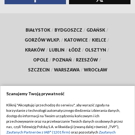
BIAŁYSTOK
/
BYDGOSZCZ
/
GDAŃSK
/
GORZÓW WLKP.
/
KATOWICE
/
KIELCE
/
KRAKÓW
/
LUBLIN
/
ŁÓDŹ
/
OLSZTYN
/
OPOLE
/
POZNAŃ
/
RZESZÓW
/
SZCZECIN
/
WARSZAWA
/
WROCŁAW
Szanujemy Twoją prywatność
Dołącz do nas:
Kliknij "Akceptuję i przechodzę do serwisu", aby wyrazić zgody na
korzystanie z technologii automatycznego śledzenia i zbierania danych,
TVP
dostęp do informacji na Twoim urządzeniu końcowym i ich
Abonament TVP
przechowywanie oraz na przetwarzanie Twoich danych osobowych przez
Regulamin TVP
nas, czyli Telewizję Polską S.A. w likwidacji (zwaną dalej również „TVP”),
Emisja w TVP
Polityka prywatności
Zaufanych Partnerów z IAB* (1201 firm)
oraz pozostałych
Zaufanych