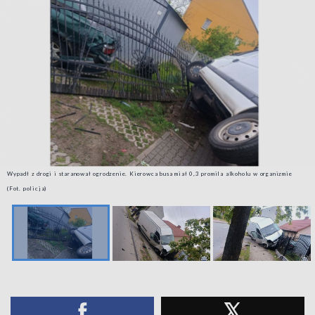
Wypadł z drogi i staranował ogrodzenie. Kierowca busa miał 0,3 promila alkoholu w organizmie
(Fot. policja)