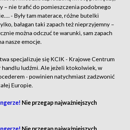
y – nie trafić do pomieszczenia podobnego
e…. - Były tam materace, różne butelki
tylko, bałagan taki zapach też nieprzyjemny –
ycznie można odczuć te warunki, sam zapach
 na nasze emocje.
wa specjalizuje się KCIK - Krajowe Centrum
 handlu ludźmi. Ale jeżeli ktokolwiek, w
procederem - powinien natychmiast zadzwonić
ałej Europie.
ngerze!
Nie przegap najważniejszych
ngerze!
Nie przegap najważniejszych