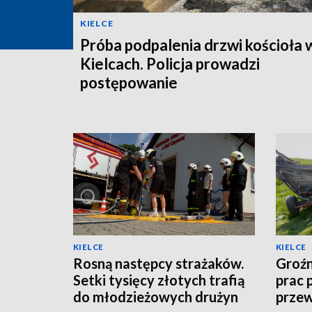
KIELCE
Próba podpalenia drzwi kościoła 
Kielcach. Policja prowadzi
postępowanie
KIELCE
KIELCE
Rosną następcy strażaków.
Groź
Setki tysięcy złotych trafią
prac 
do młodzieżowych drużyn
przew