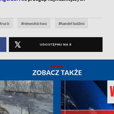
truck
#niewolnictwo
#handel ludźmi
UDOSTĘPNIJ NA X
ZOBACZ TAKŻE