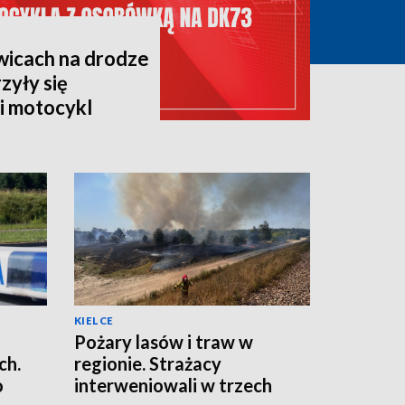
icach na drodze
zyły się
i motocykl
KIELCE
Pożary lasów i traw w
ch.
regionie. Strażacy
o
interweniowali w trzech