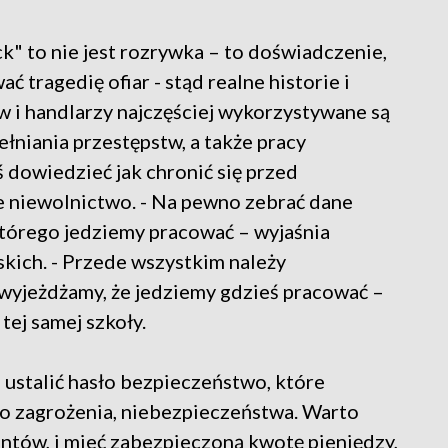
ck" to nie jest rozrywka – to doświadczenie,
tragedię ofiar - stąd realne historie i
w i handlarzy najczęściej wykorzystywane są
ełniania przestępstw, a także pracy
 dowiedzieć jak chronić się przed
ne niewolnictwo. - Na pewno zebrać dane
którego jedziemy pracować – wyjaśnia
kich. - Przede wszystkim należy
 wyjeżdżamy, że jedziemy gdzieś pracować –
tej samej szkoły.
m ustalić hasło bezpieczeństwo, które
go zagrożenia, niebezpieczeństwa. Warto
ntów, i mieć zabezpieczoną kwotę pieniędzy,