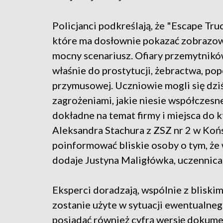
Policjanci podkreślają, że "Escape Tru
które ma dosłownie pokazać zobrazować 
mocny scenariusz. Ofiary przemytnikó
właśnie do prostytucji, żebractwa, pop
przymusowej. Uczniowie mogli się dziś
zagrożeniami, jakie niesie współczes
dokładne na temat firmy i miejsca do 
Aleksandra Stachura z ZSZ nr 2 w Końs
poinformować bliskie osoby o tym, że
dodaje Justyna Maligłówka, uczennica 
Eksperci doradzają, wspólnie z bliski
zostanie użyte w sytuacji ewentualne
posiadać również cyfrą wersję dokume