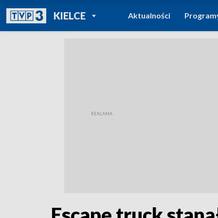
POWRÓT DO
KIELCE
Aktualności
Program
TVP REGIONY
Escape truck stan