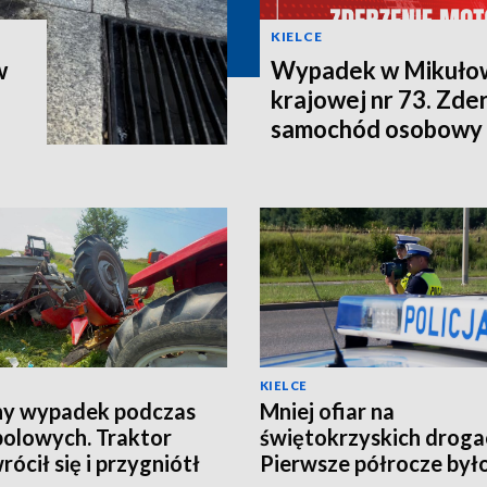
KIELCE
w
Wypadek w Mikułow
krajowej nr 73. Zder
samochód osobowy 
KIELCE
ny wypadek podczas
Mniej ofiar na
polowych. Traktor
świętokrzyskich droga
rócił się i przygniótł
Pierwsze półrocze był