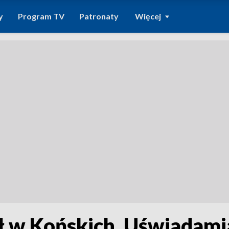
y
Program TV
Patronaty
Więcej
ął w Końskich. Uświadami