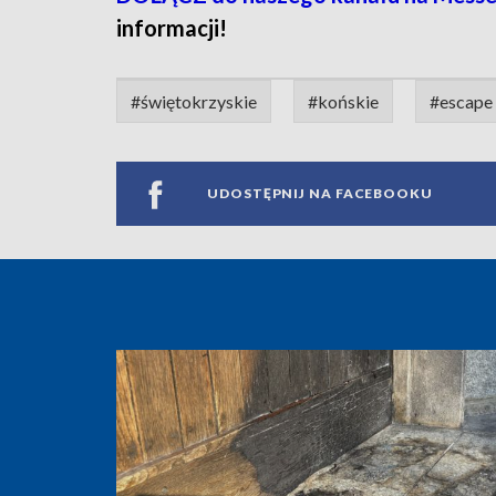
informacji!
#świętokrzyskie
#końskie
#escape 
UDOSTĘPNIJ NA FACEBOOKU