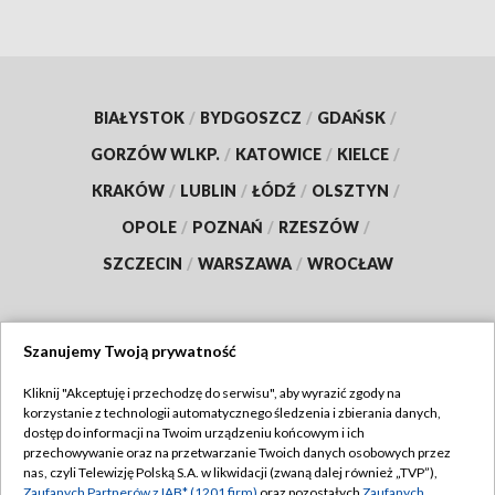
BIAŁYSTOK
/
BYDGOSZCZ
/
GDAŃSK
/
GORZÓW WLKP.
/
KATOWICE
/
KIELCE
/
KRAKÓW
/
LUBLIN
/
ŁÓDŹ
/
OLSZTYN
/
OPOLE
/
POZNAŃ
/
RZESZÓW
/
SZCZECIN
/
WARSZAWA
/
WROCŁAW
Szanujemy Twoją prywatność
Dołącz do nas:
Kliknij "Akceptuję i przechodzę do serwisu", aby wyrazić zgody na
korzystanie z technologii automatycznego śledzenia i zbierania danych,
TVP
dostęp do informacji na Twoim urządzeniu końcowym i ich
Abonament TVP
przechowywanie oraz na przetwarzanie Twoich danych osobowych przez
Regulamin TVP
nas, czyli Telewizję Polską S.A. w likwidacji (zwaną dalej również „TVP”),
Emisja w TVP
Zaufanych Partnerów z IAB* (1201 firm)
oraz pozostałych
Zaufanych
Polityka prywatności