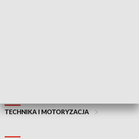
KULTURA I SZTUKA
Informator kulturalny
Drzwi do kult
TECHNIKA I MOTORYZACJA