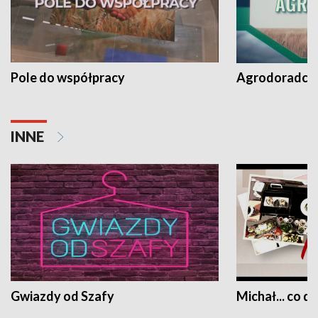
Pole do współpracy
Agrodoradcy 
INNE
Gwiazdy od Szafy
Michał... co dz