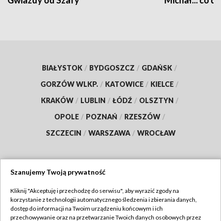
Gwiazdy od Szafy
Michał... co dz
BIAŁYSTOK
/
BYDGOSZCZ
/
GDAŃSK
/
GORZÓW WLKP.
/
KATOWICE
/
KIELCE
/
KRAKÓW
/
LUBLIN
/
ŁÓDŹ
/
OLSZTYN
/
OPOLE
/
POZNAŃ
/
RZESZÓW
/
SZCZECIN
/
WARSZAWA
/
WROCŁAW
Szanujemy Twoją prywatność
Dołącz do nas:
Kliknij "Akceptuję i przechodzę do serwisu", aby wyrazić zgody na
korzystanie z technologii automatycznego śledzenia i zbierania danych,
TVP
dostęp do informacji na Twoim urządzeniu końcowym i ich
Abonament TVP
przechowywanie oraz na przetwarzanie Twoich danych osobowych przez
Regulamin TVP