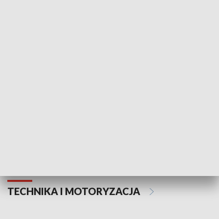
KULTURA I SZTUKA
Informator kulturalny
Drzwi do kult
TECHNIKA I MOTORYZACJA