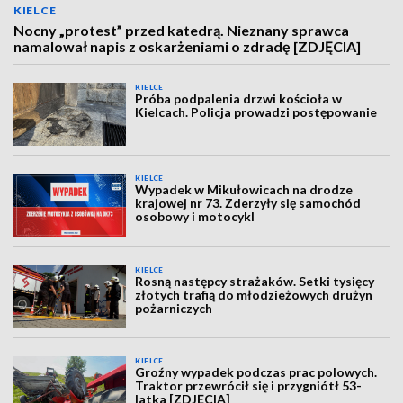
KIELCE
Nocny „protest” przed katedrą. Nieznany sprawca
namalował napis z oskarżeniami o zdradę [ZDJĘCIA]
KIELCE
Próba podpalenia drzwi kościoła w
Kielcach. Policja prowadzi postępowanie
KIELCE
Wypadek w Mikułowicach na drodze
krajowej nr 73. Zderzyły się samochód
osobowy i motocykl
KIELCE
Rosną następcy strażaków. Setki tysięcy
złotych trafią do młodzieżowych drużyn
pożarniczych
KIELCE
Groźny wypadek podczas prac polowych.
Traktor przewrócił się i przygniótł 53-
latka [ZDJĘCIA]