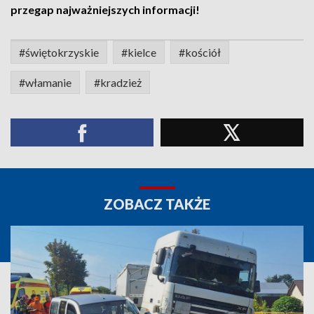
przegap najważniejszych informacji!
#świętokrzyskie
#kielce
#kościół
#włamanie
#kradzież
ZOBACZ TAKŻE