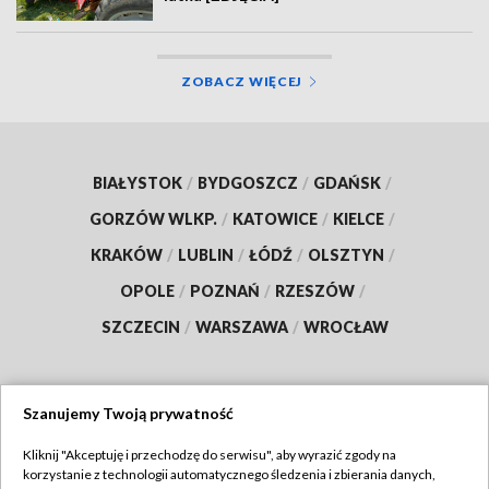
ZOBACZ WIĘCEJ
BIAŁYSTOK
/
BYDGOSZCZ
/
GDAŃSK
/
GORZÓW WLKP.
/
KATOWICE
/
KIELCE
/
KRAKÓW
/
LUBLIN
/
ŁÓDŹ
/
OLSZTYN
/
OPOLE
/
POZNAŃ
/
RZESZÓW
/
SZCZECIN
/
WARSZAWA
/
WROCŁAW
Szanujemy Twoją prywatność
Dołącz do nas:
Kliknij "Akceptuję i przechodzę do serwisu", aby wyrazić zgody na
korzystanie z technologii automatycznego śledzenia i zbierania danych,
TVP