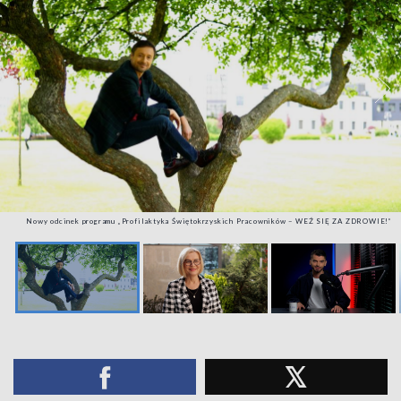
Nowy odcinek programu „Profilaktyka Świętokrzyskich Pracowników – WEŹ SIĘ ZA ZDROWIE!”