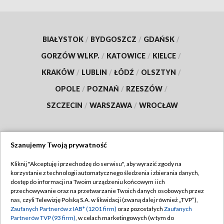
BIAŁYSTOK
/
BYDGOSZCZ
/
GDAŃSK
/
GORZÓW WLKP.
/
KATOWICE
/
KIELCE
/
KRAKÓW
/
LUBLIN
/
ŁÓDŹ
/
OLSZTYN
/
OPOLE
/
POZNAŃ
/
RZESZÓW
/
SZCZECIN
/
WARSZAWA
/
WROCŁAW
Szanujemy Twoją prywatność
Dołącz do nas:
Kliknij "Akceptuję i przechodzę do serwisu", aby wyrazić zgody na
korzystanie z technologii automatycznego śledzenia i zbierania danych,
TVP
dostęp do informacji na Twoim urządzeniu końcowym i ich
Abonament TVP
przechowywanie oraz na przetwarzanie Twoich danych osobowych przez
Regulamin TVP
nas, czyli Telewizję Polską S.A. w likwidacji (zwaną dalej również „TVP”),
Emisja w TVP
Polityka prywatności
Zaufanych Partnerów z IAB* (1201 firm)
oraz pozostałych
Zaufanych
Partnerów TVP (93 firm)
, w celach marketingowych (w tym do
Centrum informacji TVP