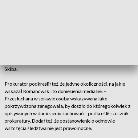
Lewicy,
wiceszefa MSZ (obecnie na urlopie) Andrzeja Szejny
oraz Justyny Klimasary. Prokurator wyjaśnił, że brak jest
podstaw do przyjęcia, że czyny te w ogóle miały miejsce. – W
trakcie prowadzonego postępowania sprawdzającego
przesłuchano osobę wskazywaną przez zawiadamiającego
jako pokrzywdzoną, która zeznała, iż około dziewięciu lat
temu w mediach pojawiły się fałszywe informacje, że została
pobita oraz zakwestionowała, by ktokolwiek nakłaniał ją do
rezygnacji ze złożenia zawiadomienia – przekazał prok.
Skiba.
Prokurator podkreślił też, że jedyne okoliczności, na jakie
wskazał Romanowski, to doniesienia medialne. –
Przesłuchana w sprawie osoba wskazywana jako
pokrzywdzona zanegowała, by doszło do któregokolwiek z
opisywanych w doniesieniu zachowań – podkreślił rzecznik
prokuratury. Dodał też, że postanowienie o odmowie
wszczęcia śledztwa nie jest prawomocne.