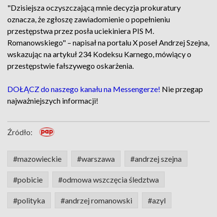
"Dzisiejsza oczyszczającą mnie decyzja prokuratury
oznacza, że zgłoszę zawiadomienie o popełnieniu
przestępstwa przez posła uciekiniera PIS M.
Romanowskiego" – napisał na portalu X poseł Andrzej Szejna,
wskazując na artykuł 234 Kodeksu Karnego, mówiący o
przestępstwie fałszywego oskarżenia.
DOŁĄCZ do naszego kanału na Messengerze!
Nie przegap
najważniejszych informacji!
Źródło:
#mazowieckie
#warszawa
#andrzej szejna
#pobicie
#odmowa wszczęcia śledztwa
#polityka
#andrzej romanowski
#azyl