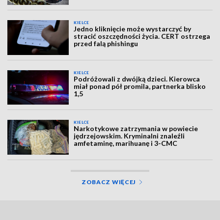
KIELCE
Jedno kliknięcie może wystarczyć by
stracić oszczędności życia. CERT ostrzega
przed falą phishingu
KIELCE
Podróżowali z dwójką dzieci. Kierowca
miał ponad pół promila, partnerka blisko
1,5
KIELCE
Narkotykowe zatrzymania w powiecie
jędrzejowskim. Kryminalni znaleźli
amfetaminę, marihuanę i 3-CMC
ZOBACZ WIĘCEJ