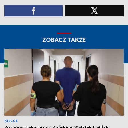
ZOBACZ TAKŻE
KIELCE
Rozbój w piekarni pod Końskimi. 31-latek trafił do