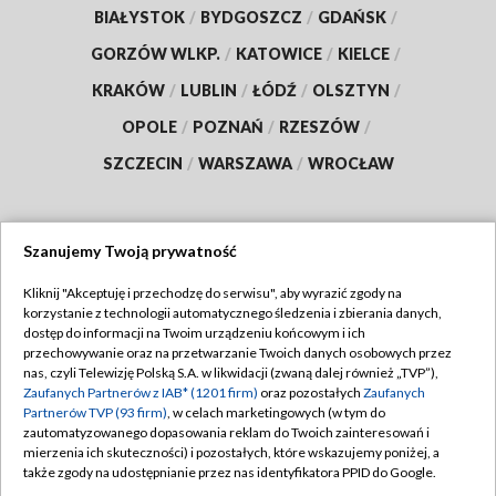
BIAŁYSTOK
/
BYDGOSZCZ
/
GDAŃSK
/
GORZÓW WLKP.
/
KATOWICE
/
KIELCE
/
KRAKÓW
/
LUBLIN
/
ŁÓDŹ
/
OLSZTYN
/
OPOLE
/
POZNAŃ
/
RZESZÓW
/
SZCZECIN
/
WARSZAWA
/
WROCŁAW
Szanujemy Twoją prywatność
Dołącz do nas:
Kliknij "Akceptuję i przechodzę do serwisu", aby wyrazić zgody na
korzystanie z technologii automatycznego śledzenia i zbierania danych,
TVP
dostęp do informacji na Twoim urządzeniu końcowym i ich
Abonament TVP
przechowywanie oraz na przetwarzanie Twoich danych osobowych przez
Regulamin TVP
nas, czyli Telewizję Polską S.A. w likwidacji (zwaną dalej również „TVP”),
Emisja w TVP
Polityka prywatności
Zaufanych Partnerów z IAB* (1201 firm)
oraz pozostałych
Zaufanych
Partnerów TVP (93 firm)
, w celach marketingowych (w tym do
Centrum informacji TVP
Moje zgody
zautomatyzowanego dopasowania reklam do Twoich zainteresowań i
mierzenia ich skuteczności) i pozostałych, które wskazujemy poniżej, a
Naziemna Telewizja Cyfrowa
Pomoc
także zgody na udostępnianie przez nas identyfikatora PPID do Google.
Sklep TVP