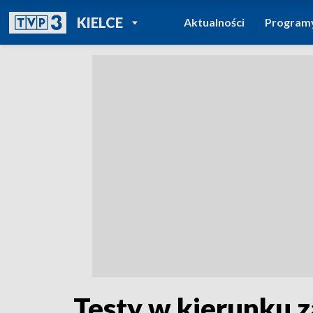
POWRÓT DO
KIELCE
Aktualności
Program
TVP REGIONY
Testy w kierunku z