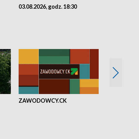
03.08.2026, godz. 18:30
02.08.2026, 
ZAWODOWCY.CK
Solidarni z U