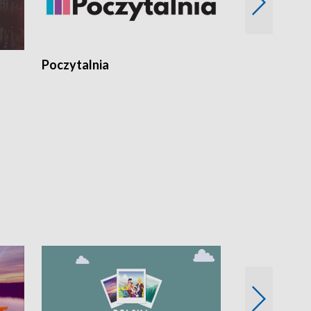
Poczytalnia
Koncerty TV