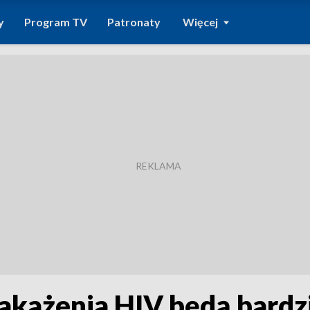
y
Program TV
Patronaty
Więcej
akażenia HIV będą bardz