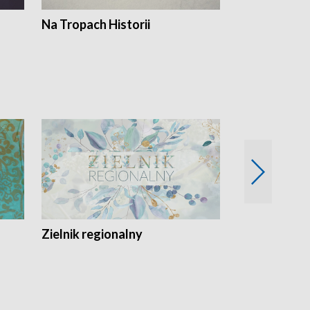
Na Tropach Historii
Szept ziemi
Zielnik regionalny
EkoLogiczni