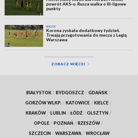
powrót AKS-u. Rusza walka o III-ligowe
punkty
KIELCE
Korona zyskała dodatkowy tydzień.
Trwają przygotowania do meczu z Legią
Warszawa
ZOBACZ WIĘCEJ
BIAŁYSTOK
/
BYDGOSZCZ
/
GDAŃSK
/
GORZÓW WLKP.
/
KATOWICE
/
KIELCE
/
KRAKÓW
/
LUBLIN
/
ŁÓDŹ
/
OLSZTYN
/
OPOLE
/
POZNAŃ
/
RZESZÓW
/
SZCZECIN
/
WARSZAWA
/
WROCŁAW