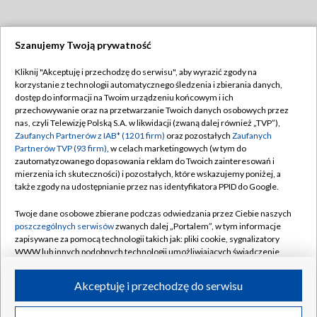
Szanujemy Twoją prywatność
Dołącz do nas:
Kliknij "Akceptuję i przechodzę do serwisu", aby wyrazić zgody na
korzystanie z technologii automatycznego śledzenia i zbierania danych,
TVP
dostęp do informacji na Twoim urządzeniu końcowym i ich
Abonament TVP
przechowywanie oraz na przetwarzanie Twoich danych osobowych przez
Regulamin TVP
nas, czyli Telewizję Polską S.A. w likwidacji (zwaną dalej również „TVP”),
Emisja w TVP
Polityka prywatności
Zaufanych Partnerów z IAB* (1201 firm)
oraz pozostałych
Zaufanych
Partnerów TVP (93 firm)
, w celach marketingowych (w tym do
Centrum informacji TVP
Moje zgody
zautomatyzowanego dopasowania reklam do Twoich zainteresowań i
mierzenia ich skuteczności) i pozostałych, które wskazujemy poniżej, a
Naziemna Telewizja Cyfrowa
Pomoc
także zgody na udostępnianie przez nas identyfikatora PPID do Google.
Sklep TVP
Biuro reklamy
Twoje dane osobowe zbierane podczas odwiedzania przez Ciebie naszych
Rada Programowa
Kontakt
poszczególnych serwisów
zwanych dalej „Portalem”, w tym informacje
zapisywane za pomocą technologii takich jak: pliki cookie, sygnalizatory
System NOS
WWW lub innych podobnych technologii umożliwiających świadczenie
dopasowanych i bezpiecznych usług, personalizację treści oraz reklam,
Informacje o nadawcy
Kanały
udostępnianie funkcji mediów społecznościowych oraz analizowanie
Akceptuję i przechodzę do serwisu
ruchu w Internecie.
Program dla prasy
©2026 Telewizja Polska S.A. w likwidacji
Biuro Reklamy
Twoje dane osobowe zbierane podczas odwiedzania przez Ciebie