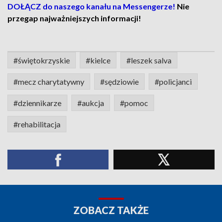
DOŁĄCZ do naszego kanału na Messengerze!
Nie
przegap najważniejszych informacji!
#świętokrzyskie
#kielce
#leszek salva
#mecz charytatywny
#sędziowie
#policjanci
#dziennikarze
#aukcja
#pomoc
#rehabilitacja
ZOBACZ TAKŻE