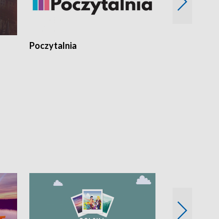
Poczytalnia
Koncerty TV