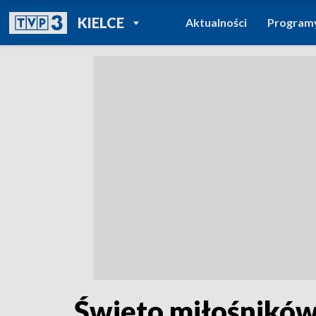
POWRÓT DO
KIELCE
Aktualności
Program
TVP REGIONY
Święto miłośników 