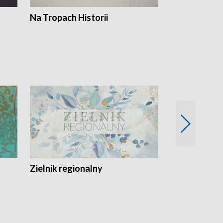
Na Tropach Historii
Szept ziemi
Zielnik regionalny
EkoLogiczni