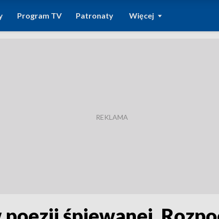
y
Program TV
Patronaty
Więcej
poezji śpiewanej. Rozpoc