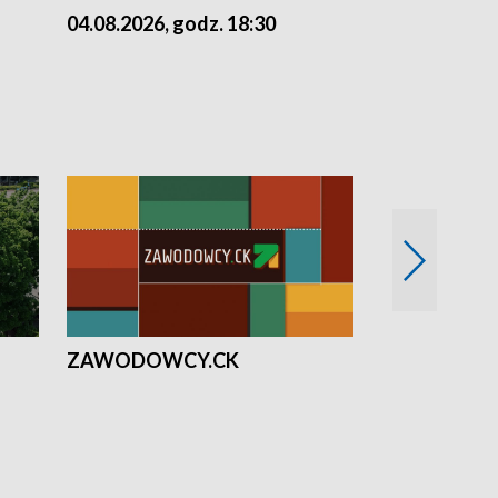
04.08.2026, godz. 18:30
03.08.2026, 
ZAWODOWCY.CK
Solidarni z U