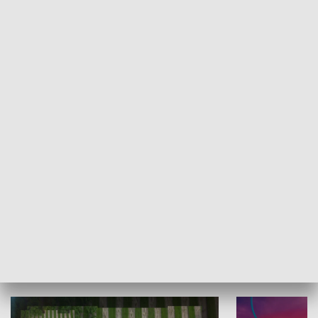
Informator kulturalny
Drzwi do kult
TECHNIKA I MOTORYZACJA
WYPOCZYNEK I REKREACJA