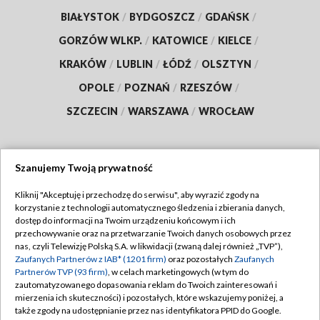
BIAŁYSTOK
/
BYDGOSZCZ
/
GDAŃSK
/
GORZÓW WLKP.
/
KATOWICE
/
KIELCE
/
KRAKÓW
/
LUBLIN
/
ŁÓDŹ
/
OLSZTYN
/
OPOLE
/
POZNAŃ
/
RZESZÓW
/
SZCZECIN
/
WARSZAWA
/
WROCŁAW
Szanujemy Twoją prywatność
Dołącz do nas:
Kliknij "Akceptuję i przechodzę do serwisu", aby wyrazić zgody na
korzystanie z technologii automatycznego śledzenia i zbierania danych,
TVP
dostęp do informacji na Twoim urządzeniu końcowym i ich
Abonament TVP
przechowywanie oraz na przetwarzanie Twoich danych osobowych przez
Regulamin TVP
nas, czyli Telewizję Polską S.A. w likwidacji (zwaną dalej również „TVP”),
Emisja w TVP
Zaufanych Partnerów z IAB* (1201 firm)
oraz pozostałych
Zaufanych
Polityka prywatności
Partnerów TVP (93 firm)
, w celach marketingowych (w tym do
Centrum informacji TVP
Moje zgody
zautomatyzowanego dopasowania reklam do Twoich zainteresowań i
mierzenia ich skuteczności) i pozostałych, które wskazujemy poniżej, a
Naziemna Telewizja Cyfrowa
Pomoc
także zgody na udostępnianie przez nas identyfikatora PPID do Google.