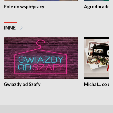
Pole do współpracy
Agrodoradcy 
INNE
Gwiazdy od Szafy
Michał... co dz