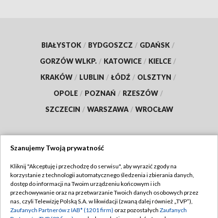
BIAŁYSTOK
/
BYDGOSZCZ
/
GDAŃSK
/
GORZÓW WLKP.
/
KATOWICE
/
KIELCE
/
KRAKÓW
/
LUBLIN
/
ŁÓDŹ
/
OLSZTYN
/
OPOLE
/
POZNAŃ
/
RZESZÓW
/
SZCZECIN
/
WARSZAWA
/
WROCŁAW
Szanujemy Twoją prywatność
Dołącz do nas:
Kliknij "Akceptuję i przechodzę do serwisu", aby wyrazić zgody na
korzystanie z technologii automatycznego śledzenia i zbierania danych,
TVP
dostęp do informacji na Twoim urządzeniu końcowym i ich
Abonament TVP
przechowywanie oraz na przetwarzanie Twoich danych osobowych przez
Regulamin TVP
nas, czyli Telewizję Polską S.A. w likwidacji (zwaną dalej również „TVP”),
Emisja w TVP
Zaufanych Partnerów z IAB* (1201 firm)
oraz pozostałych
Zaufanych
Polityka prywatności