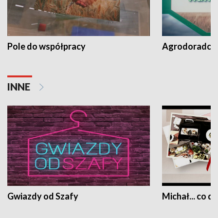
Pole do współpracy
Agrodoradcy 
INNE
Gwiazdy od Szafy
Michał... co dz