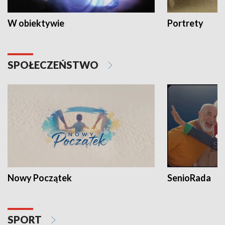
W obiektywie
Portrety
SPOŁECZEŃSTWO
Nowy Początek
SenioRada
SPORT