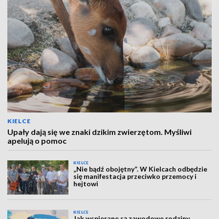
KIELCE
Upały dają się we znaki dzikim zwierzętom. Myśliwi
apelują o pomoc
KIELCE
„Nie bądź obojętny”. W Kielcach odbędzie
się manifestacja przeciwko przemocy i
hejtowi
KIELCE
Jak wspierane są zawodowe rodziny