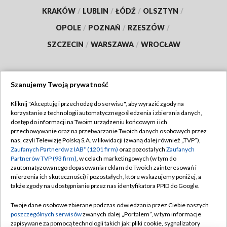
KRAKÓW
/
LUBLIN
/
ŁÓDŹ
/
OLSZTYN
/
OPOLE
/
POZNAŃ
/
RZESZÓW
/
SZCZECIN
/
WARSZAWA
/
WROCŁAW
Szanujemy Twoją prywatność
Dołącz do nas:
Kliknij "Akceptuję i przechodzę do serwisu", aby wyrazić zgody na
korzystanie z technologii automatycznego śledzenia i zbierania danych,
TVP
dostęp do informacji na Twoim urządzeniu końcowym i ich
Abonament TVP
przechowywanie oraz na przetwarzanie Twoich danych osobowych przez
Regulamin TVP
nas, czyli Telewizję Polską S.A. w likwidacji (zwaną dalej również „TVP”),
Emisja w TVP
Polityka prywatności
Zaufanych Partnerów z IAB* (1201 firm)
oraz pozostałych
Zaufanych
Partnerów TVP (93 firm)
, w celach marketingowych (w tym do
Centrum informacji TVP
Moje zgody
zautomatyzowanego dopasowania reklam do Twoich zainteresowań i
mierzenia ich skuteczności) i pozostałych, które wskazujemy poniżej, a
Naziemna Telewizja Cyfrowa
Pomoc
także zgody na udostępnianie przez nas identyfikatora PPID do Google.
Sklep TVP
Biuro reklamy
Twoje dane osobowe zbierane podczas odwiedzania przez Ciebie naszych
Rada Programowa
Kontakt
poszczególnych serwisów
zwanych dalej „Portalem”, w tym informacje
zapisywane za pomocą technologii takich jak: pliki cookie, sygnalizatory