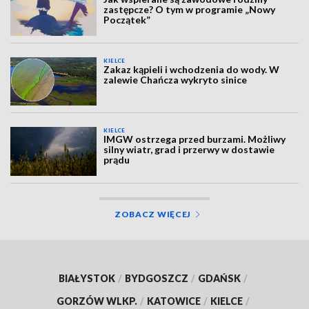
zastępcze? O tym w programie „Nowy
Początek”
KIELCE
Zakaz kąpieli i wchodzenia do wody. W
zalewie Chańcza wykryto sinice
KIELCE
IMGW ostrzega przed burzami. Możliwy
silny wiatr, grad i przerwy w dostawie
prądu
ZOBACZ WIĘCEJ
BIAŁYSTOK
/
BYDGOSZCZ
/
GDAŃSK
/
GORZÓW WLKP.
/
KATOWICE
/
KIELCE
/