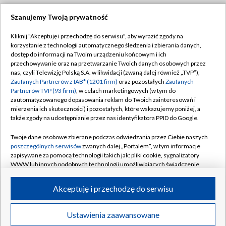
Szanujemy Twoją prywatność
Dołącz do nas:
Kliknij "Akceptuję i przechodzę do serwisu", aby wyrazić zgody na
korzystanie z technologii automatycznego śledzenia i zbierania danych,
TVP
dostęp do informacji na Twoim urządzeniu końcowym i ich
Abonament TVP
przechowywanie oraz na przetwarzanie Twoich danych osobowych przez
Regulamin TVP
nas, czyli Telewizję Polską S.A. w likwidacji (zwaną dalej również „TVP”),
Emisja w TVP
Polityka prywatności
Zaufanych Partnerów z IAB* (1201 firm)
oraz pozostałych
Zaufanych
Partnerów TVP (93 firm)
, w celach marketingowych (w tym do
Centrum informacji TVP
Moje zgody
zautomatyzowanego dopasowania reklam do Twoich zainteresowań i
mierzenia ich skuteczności) i pozostałych, które wskazujemy poniżej, a
Naziemna Telewizja Cyfrowa
Pomoc
także zgody na udostępnianie przez nas identyfikatora PPID do Google.
Sklep TVP
Biuro reklamy
Twoje dane osobowe zbierane podczas odwiedzania przez Ciebie naszych
Rada Programowa
Kontakt
poszczególnych serwisów
zwanych dalej „Portalem”, w tym informacje
zapisywane za pomocą technologii takich jak: pliki cookie, sygnalizatory
System NOS
WWW lub innych podobnych technologii umożliwiających świadczenie
dopasowanych i bezpiecznych usług, personalizację treści oraz reklam,
Informacje o nadawcy
Kanały
udostępnianie funkcji mediów społecznościowych oraz analizowanie
Akceptuję i przechodzę do serwisu
ruchu w Internecie.
Program dla prasy
©2026 Telewizja Polska S.A. w likwidacji
Biuro Reklamy
Twoje dane osobowe zbierane podczas odwiedzania przez Ciebie
Ustawienia zaawansowane
poszczególnych serwisów
na Portalu, takie jak adresy IP, identyfikatory
Ogłoszenie przetargowe