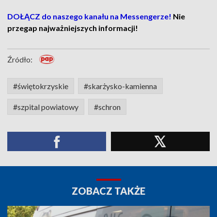
DOŁĄCZ do naszego kanału na Messengerze!
Nie
przegap najważniejszych informacji!
Źródło:
#świętokrzyskie
#skarżysko-kamienna
#szpital powiatowy
#schron
ZOBACZ TAKŻE