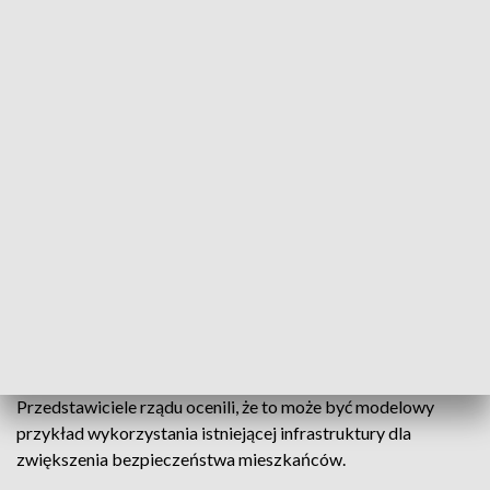
potencjał placówki w codziennej opiece zdrowotnej. - Co
ważne, samorząd nie dołoży do inwestycji nawet złotówki,
całość kosztów pokryje rząd – dodała.
Według zapowiedzi rządu, w ramach programu ochrony
ludności powstaną nowe schrony, miejsca doraźnego ukrycia
oraz infrastruktura wspierająca lokalne społeczności – w tym
systemy łączności i magazyny sprzętu ratowniczego. W
całym województwie świętokrzyskim na budowę odporności
cywilnej przewidziano ok. 130 mln zł. O podziale środków
będzie decydował wojewoda w oparciu o priorytety
strategiczne.
Szpital w Skarżysku-Kamiennej będzie jednym z pierwszych
obiektów w regionie objętych nowym programem.
Przedstawiciele rządu ocenili, że to może być modelowy
przykład wykorzystania istniejącej infrastruktury dla
zwiększenia bezpieczeństwa mieszkańców.