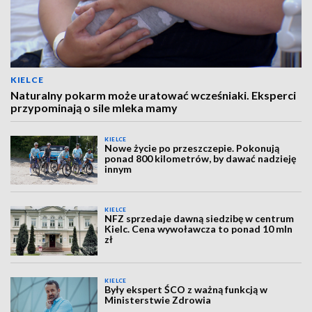
KIELCE
Naturalny pokarm może uratować wcześniaki. Eksperci
przypominają o sile mleka mamy
KIELCE
Nowe życie po przeszczepie. Pokonują
ponad 800 kilometrów, by dawać nadzieję
innym
KIELCE
NFZ sprzedaje dawną siedzibę w centrum
Kielc. Cena wywoławcza to ponad 10 mln
zł
KIELCE
Były ekspert ŚCO z ważną funkcją w
Ministerstwie Zdrowia