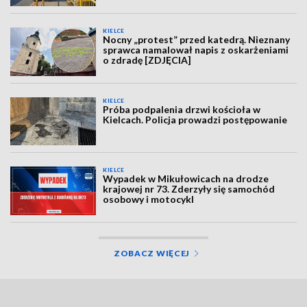
KIELCE
Nocny „protest” przed katedrą. Nieznany
sprawca namalował napis z oskarżeniami
o zdradę [ZDJĘCIA]
KIELCE
Próba podpalenia drzwi kościoła w
Kielcach. Policja prowadzi postępowanie
KIELCE
Wypadek w Mikułowicach na drodze
krajowej nr 73. Zderzyły się samochód
osobowy i motocykl
ZOBACZ WIĘCEJ