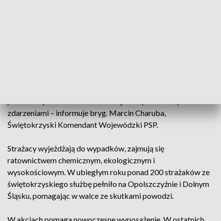
Błaszczyk Komendy Powiatowej Państwowej Straży
Pożarnej w Jędrzejowie.
Dzień Strażaka to okazja do uhonorowania wysiłku i
zaangażowania ratowników. Tylko w ubiegłym roku
druhowie interweniowali ponad 16 tysięcy razy. Czyli o 20
procent więcej niż rok wcześniej. - Statystki pokazują, że
tylko 23 procent wyjazdów jest związane z pożarami,
pozostałe prawie 80 to interwencje związane z innymi
zdarzeniami – informuje bryg. Marcin Charuba,
Świętokrzyski Komendant Wojewódzki PSP.
Strażacy wyjeżdżają do wypadków, zajmują się
ratownictwem chemicznym, ekologicznym i
wysokościowym. W ubiegłym roku ponad 200 strażaków ze
świętokrzyskiego służbę pełniło na Opolszczyźnie i Dolnym
Śląsku, pomagając w walce ze skutkami powodzi.
W akcjach pomaga nowoczesne wyposażenie. W ostatnich