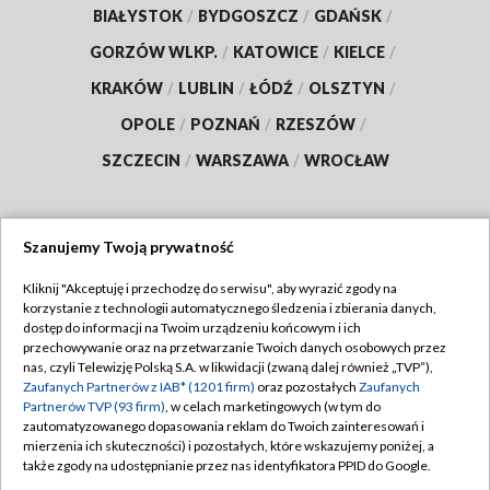
BIAŁYSTOK
/
BYDGOSZCZ
/
GDAŃSK
/
GORZÓW WLKP.
/
KATOWICE
/
KIELCE
/
KRAKÓW
/
LUBLIN
/
ŁÓDŹ
/
OLSZTYN
/
OPOLE
/
POZNAŃ
/
RZESZÓW
/
SZCZECIN
/
WARSZAWA
/
WROCŁAW
Szanujemy Twoją prywatność
Dołącz do nas:
Kliknij "Akceptuję i przechodzę do serwisu", aby wyrazić zgody na
korzystanie z technologii automatycznego śledzenia i zbierania danych,
TVP
dostęp do informacji na Twoim urządzeniu końcowym i ich
Abonament TVP
przechowywanie oraz na przetwarzanie Twoich danych osobowych przez
Regulamin TVP
nas, czyli Telewizję Polską S.A. w likwidacji (zwaną dalej również „TVP”),
Emisja w TVP
Polityka prywatności
Zaufanych Partnerów z IAB* (1201 firm)
oraz pozostałych
Zaufanych
Partnerów TVP (93 firm)
, w celach marketingowych (w tym do
Centrum informacji TVP
Moje zgody
zautomatyzowanego dopasowania reklam do Twoich zainteresowań i
mierzenia ich skuteczności) i pozostałych, które wskazujemy poniżej, a
Naziemna Telewizja Cyfrowa
Pomoc
także zgody na udostępnianie przez nas identyfikatora PPID do Google.
Sklep TVP