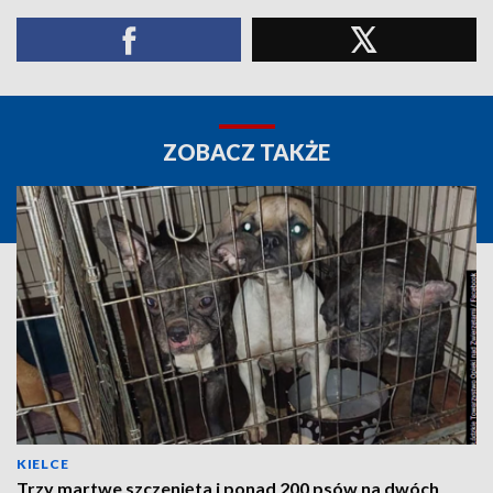
ZOBACZ TAKŻE
KIELCE
Trzy martwe szczenięta i ponad 200 psów na dwóch