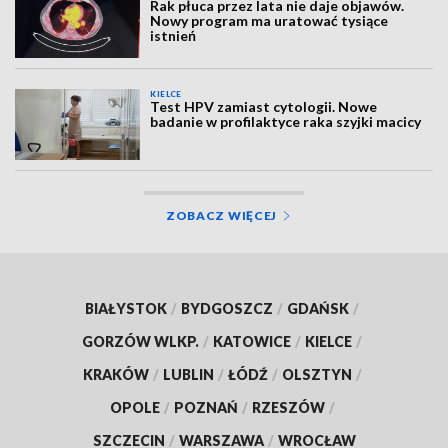
Rak płuca przez lata nie daje objawów.
Nowy program ma uratować tysiące
istnień
KIELCE
Test HPV zamiast cytologii. Nowe
badanie w profilaktyce raka szyjki macicy
ZOBACZ WIĘCEJ
BIAŁYSTOK
/
BYDGOSZCZ
/
GDAŃSK
/
GORZÓW WLKP.
/
KATOWICE
/
KIELCE
/
KRAKÓW
/
LUBLIN
/
ŁÓDŹ
/
OLSZTYN
/
OPOLE
/
POZNAŃ
/
RZESZÓW
/
SZCZECIN
/
WARSZAWA
/
WROCŁAW