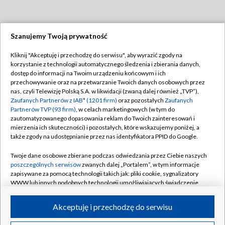
Szanujemy Twoją prywatność
Dołącz do nas:
Kliknij "Akceptuję i przechodzę do serwisu", aby wyrazić zgody na
korzystanie z technologii automatycznego śledzenia i zbierania danych,
TVP
dostęp do informacji na Twoim urządzeniu końcowym i ich
Abonament TVP
przechowywanie oraz na przetwarzanie Twoich danych osobowych przez
Regulamin TVP
nas, czyli Telewizję Polską S.A. w likwidacji (zwaną dalej również „TVP”),
Emisja w TVP
Polityka prywatności
Zaufanych Partnerów z IAB* (1201 firm)
oraz pozostałych
Zaufanych
Partnerów TVP (93 firm)
, w celach marketingowych (w tym do
Centrum informacji TVP
Moje zgody
zautomatyzowanego dopasowania reklam do Twoich zainteresowań i
mierzenia ich skuteczności) i pozostałych, które wskazujemy poniżej, a
Naziemna Telewizja Cyfrowa
Pomoc
także zgody na udostępnianie przez nas identyfikatora PPID do Google.
Sklep TVP
Biuro reklamy
Twoje dane osobowe zbierane podczas odwiedzania przez Ciebie naszych
Rada Programowa
Kontakt
poszczególnych serwisów
zwanych dalej „Portalem”, w tym informacje
zapisywane za pomocą technologii takich jak: pliki cookie, sygnalizatory
System NOS
WWW lub innych podobnych technologii umożliwiających świadczenie
dopasowanych i bezpiecznych usług, personalizację treści oraz reklam,
Informacje o nadawcy
Kanały
udostępnianie funkcji mediów społecznościowych oraz analizowanie
Akceptuję i przechodzę do serwisu
ruchu w Internecie.
Program dla prasy
©2026 Telewizja Polska S.A. w likwidacji