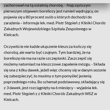
zachorowań na tą ostatnią chorobę. - Najczęstszym
pierwszym objawem boreliozy jest rumień wędrujący, on
pojawia się u 80 procent osób u których dochodzi do
zarażenia – informuje lek. med. Piotr Stępień z Kliniki Chorób
Zakaźnych Wojewódzkiego Szpitala Zespolonego w
Kielcach.
Oczywiście nie każde ukąszenie kleszcza kończy się
chorobą, ale warto być czujnym. Tym bardziej, że na
boreliozę nie ma na razie szczepionki. Zaszczepić się
możemy natomiast na kleszczowe zapalenie mózgu. - Składa
się ona z kilku dawek, jeżeli więc chcemy się w danym sezonie
się zabezpieczyć, to musimy o tym pomyśleć jesienią
poprzedniego roku. Bo schemat podstawowy, składający się
z 3 dawek, jest rozciągnięty na 6 miesięcy – wyjaśnia lek.
med. Piotr Stępień z z Kliniki Chorób Zakaźnych WSZ w
Kielcach.