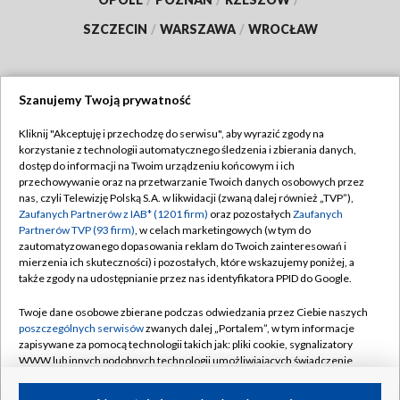
SZCZECIN
/
WARSZAWA
/
WROCŁAW
Szanujemy Twoją prywatność
Dołącz do nas:
Kliknij "Akceptuję i przechodzę do serwisu", aby wyrazić zgody na
korzystanie z technologii automatycznego śledzenia i zbierania danych,
TVP
dostęp do informacji na Twoim urządzeniu końcowym i ich
Abonament TVP
przechowywanie oraz na przetwarzanie Twoich danych osobowych przez
Regulamin TVP
nas, czyli Telewizję Polską S.A. w likwidacji (zwaną dalej również „TVP”),
Emisja w TVP
Polityka prywatności
Zaufanych Partnerów z IAB* (1201 firm)
oraz pozostałych
Zaufanych
Partnerów TVP (93 firm)
, w celach marketingowych (w tym do
Centrum informacji TVP
Moje zgody
zautomatyzowanego dopasowania reklam do Twoich zainteresowań i
mierzenia ich skuteczności) i pozostałych, które wskazujemy poniżej, a
Naziemna Telewizja Cyfrowa
Pomoc
także zgody na udostępnianie przez nas identyfikatora PPID do Google.
Sklep TVP
Biuro reklamy
Twoje dane osobowe zbierane podczas odwiedzania przez Ciebie naszych
Rada Programowa
Kontakt
poszczególnych serwisów
zwanych dalej „Portalem”, w tym informacje
zapisywane za pomocą technologii takich jak: pliki cookie, sygnalizatory
System NOS
WWW lub innych podobnych technologii umożliwiających świadczenie
dopasowanych i bezpiecznych usług, personalizację treści oraz reklam,
Informacje o nadawcy
Kanały
udostępnianie funkcji mediów społecznościowych oraz analizowanie