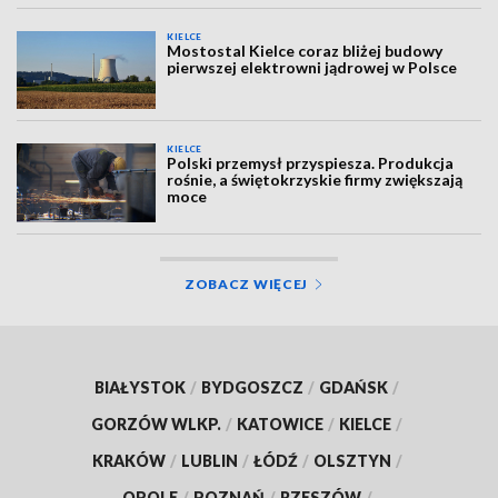
KIELCE
Mostostal Kielce coraz bliżej budowy
pierwszej elektrowni jądrowej w Polsce
KIELCE
Polski przemysł przyspiesza. Produkcja
rośnie, a świętokrzyskie firmy zwiększają
moce
ZOBACZ WIĘCEJ
BIAŁYSTOK
/
BYDGOSZCZ
/
GDAŃSK
/
GORZÓW WLKP.
/
KATOWICE
/
KIELCE
/
KRAKÓW
/
LUBLIN
/
ŁÓDŹ
/
OLSZTYN
/
OPOLE
/
POZNAŃ
/
RZESZÓW
/