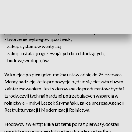
Urzędnicy Agencji Restrukturyzacji i Modernizacji Rolnictwa
chcą, by taki widok nie należał do rzadkości. Dlatego po raz
pierwszy w tej perspektywie będą przyznawać po 150
tysięcy złotych rolnikom, którzy zdecydują się na inwestycje
poprawiające dobrostan bydła i świń, takich jak:
- tworzenie wybiegów i pastwisk;
- zakup systemów wentylacji;
- zakup instalacji ogrzewających lub chłodzących;
- budowę wodopojów;
W kolejce po pieniądze, można ustawiać się do 25 czerwca. –
Mamy nadzieję, że ta propozycja będzie się cieszyła dużym
zainteresowaniem. Jest skierowana do producentów bydła i
tzrody, czyli tych najbardziej potrzebujących wsparcia w
rolnictwie – mówi Leszek Szymański, za-ca prezesa Agencji
Restrukturyzacji i Modernizacji Rolnictwa.
Hodowcy zwierząt kilka lat temu po raz pierwszy, dostali
pieniądze na poprawę dobrostanu trzody czy bydła, z