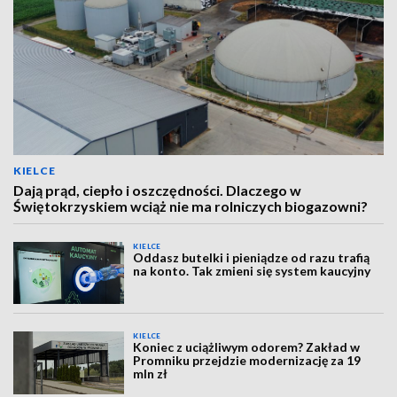
KIELCE
Dają prąd, ciepło i oszczędności. Dlaczego w
Świętokrzyskiem wciąż nie ma rolniczych biogazowni?
KIELCE
Oddasz butelki i pieniądze od razu trafią
na konto. Tak zmieni się system kaucyjny
KIELCE
Koniec z uciążliwym odorem? Zakład w
Promniku przejdzie modernizację za 19
mln zł