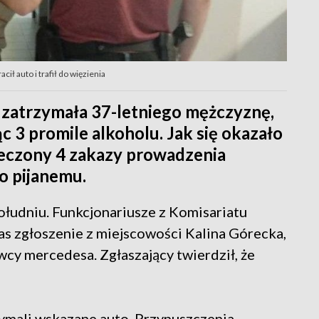
cił auto i trafił do więzienia
 zatrzymała 37-letniego mężczyznę,
 3 promile alkoholu. Jak się okazało
zeczony 4 zakazy prowadzenia
o pijanemu.
ołudniu. Funkcjonariusze z Komisariatu
as zgłoszenie z miejscowości Kalina Górecka,
cy mercedesa. Zgłaszający twierdził, że
rzymali wskazane auto. Przypuszczenia