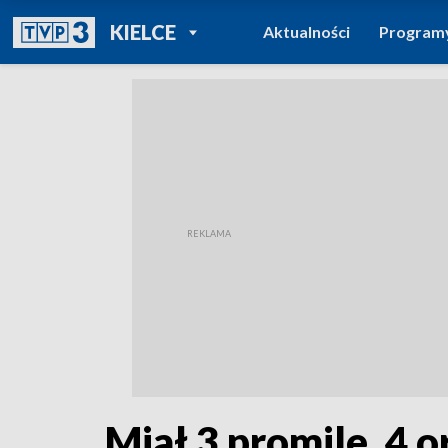
POWRÓT DO
KIELCE
Aktualności
Program
TVP REGIONY
Miał 3 promile, 4 