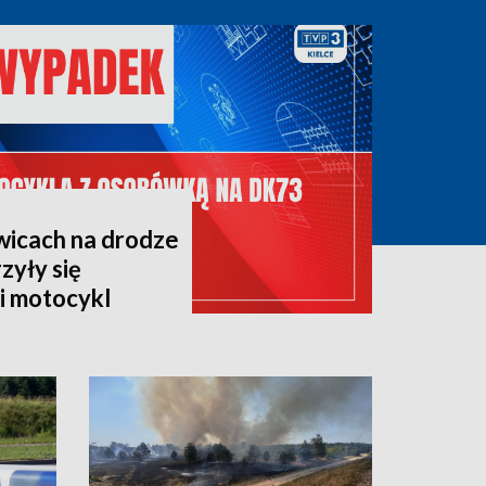
icach na drodze
zyły się
i motocykl