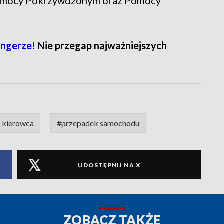
 Pomocy Pokrzywdzonym oraz Pomocy
ngerze!
Nie przegap najważniejszych
y kierowca
#przepadek samochodu
UDOSTĘPNIJ NA X
ZOBACZ TAKŻE