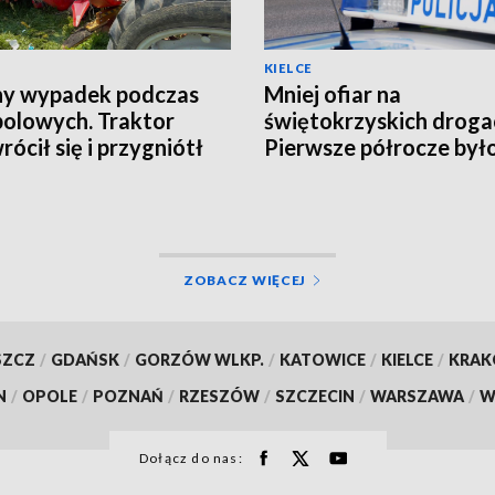
KIELCE
ny wypadek podczas
Mniej ofiar na
polowych. Traktor
świętokrzyskich droga
rócił się i przygniótł
Pierwsze półrocze był
tka [ZDJĘCIA]
rekordowo bezpieczne
ZOBACZ WIĘCEJ
SZCZ
/
GDAŃSK
/
GORZÓW WLKP.
/
KATOWICE
/
KIELCE
/
KRA
N
/
OPOLE
/
POZNAŃ
/
RZESZÓW
/
SZCZECIN
/
WARSZAWA
/
W
Dołącz do nas: