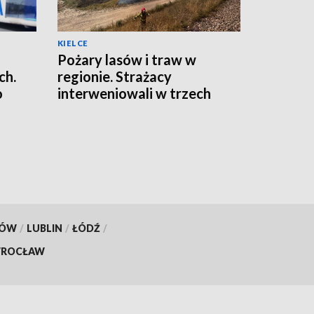
KIELCE
Pożary lasów i traw w
ch.
regionie. Strażacy
o
interweniowali w trzech
miejscowościach
KÓW
/
LUBLIN
/
ŁÓDŹ
/
ROCŁAW