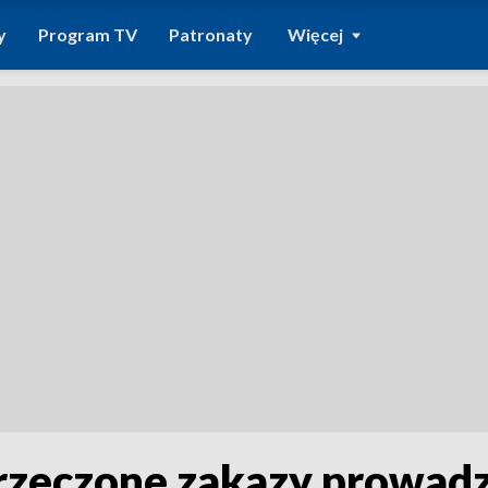
y
Program TV
Patronaty
Więcej
orzeczone zakazy prowadze