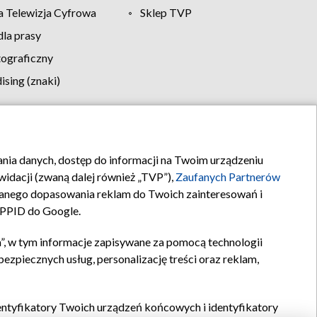
 Telewizja Cyfrowa
Sklep TVP
la prasy
tograficzny
sing (znaki)
klamy
Kontakt
rania danych, dostęp do informacji na Twoim urządzeniu
idacji (zwaną dalej również „TVP”),
Zaufanych Partnerów
anego dopasowania reklam do Twoich zainteresowań i
a PPID do Google.
”, w tym informacje zapisywane za pomocą technologii
zpiecznych usług, personalizację treści oraz reklam,
identyfikatory Twoich urządzeń końcowych i identyfikatory