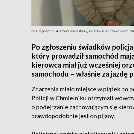
Miał 3 promile, 4 orzeczone zakazy, ale i tak usiadł za kółkiem. Stra
Po zgłoszeniu świadków policja
który prowadził samochód mając
kierowca miał już wcześniej or
samochodu – właśnie za jazdę p
Zdarzenia miało miejsce w piątek po p
Policji w Chmielniku otrzymali wówcz
o podejrzanie zachowującym się kierow
prawdopodobnie jest on pijany.
Policjanci szybko zlokalizowali i zat