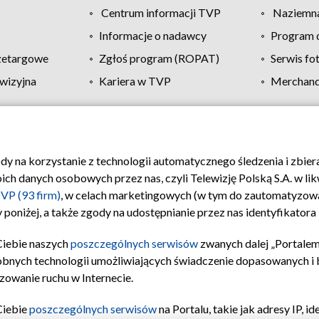
Centrum informacji TVP
Naziemna
Informacje o nadawcy
Program d
zetargowe
Zgłoś program (ROPAT)
Serwis fo
wizyjna
Kariera w TVP
Merchandi
Polityka prywatności
Moje zgody
Pomoc
Biuro re
ody na korzystanie z technologii automatycznego śledzenia i zbie
 danych osobowych przez nas, czyli Telewizję Polską S.A. w likw
VP (93 firm)
, w celach marketingowych (w tym do zautomatyzow
 poniżej, a także zgody na udostępnianie przez nas identyfikator
Ciebie naszych
poszczególnych serwisów
zwanych dalej „Portalem
obnych technologii umożliwiających świadczenie dopasowanych i be
zowanie ruchu w Internecie.
Ciebie
poszczególnych serwisów
na Portalu, takie jak adresy IP, 