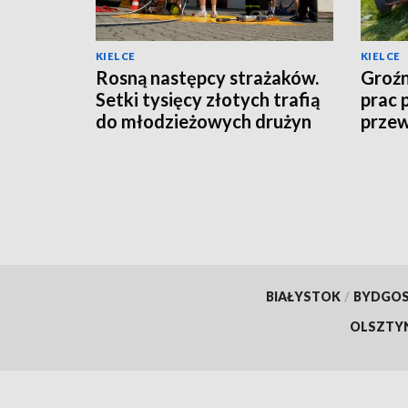
KIELCE
KIELCE
Rosną następcy strażaków.
Groź
Setki tysięcy złotych trafią
prac 
do młodzieżowych drużyn
przew
pożarniczych
53-la
BIAŁYSTOK
/
BYDGO
OLSZTY