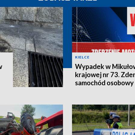
KIELCE
w
Wypadek w Mikułow
krajowej nr 73. Zder
samochód osobowy 