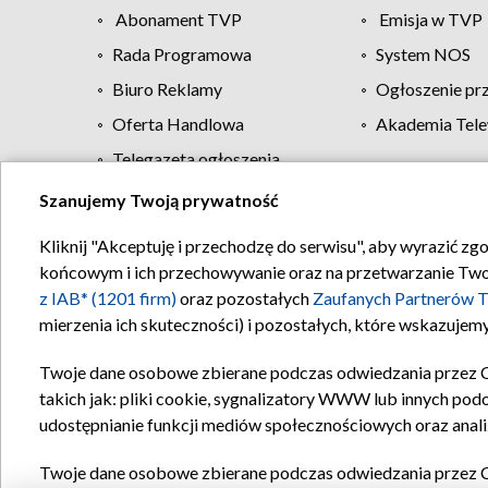
Abonament TVP
Emisja w TVP
Rada Programowa
System NOS
Biuro Reklamy
Ogłoszenie pr
Oferta Handlowa
Akademia Tele
Telegazeta ogłoszenia
Szanujemy Twoją prywatność
Regulamin TVP
Kliknij "Akceptuję i przechodzę do serwisu", aby wyrazić zg
końcowym i ich przechowywanie oraz na przetwarzanie Twoich
z IAB* (1201 firm)
oraz pozostałych
Zaufanych Partnerów T
mierzenia ich skuteczności) i pozostałych, które wskazujemy
Twoje dane osobowe zbierane podczas odwiedzania przez 
takich jak: pliki cookie, sygnalizatory WWW lub innych pod
udostępnianie funkcji mediów społecznościowych oraz anali
Twoje dane osobowe zbierane podczas odwiedzania przez 