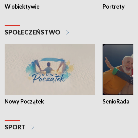
W obiektywie
Portrety
SPOŁECZEŃSTWO
Nowy Początek
SenioRada
SPORT