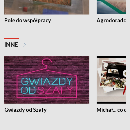
Pole do współpracy
Agrodoradcy 
INNE
Gwiazdy od Szafy
Michał... co dz