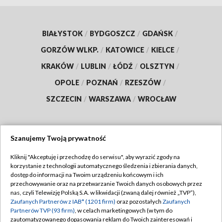
BIAŁYSTOK
/
BYDGOSZCZ
/
GDAŃSK
/
GORZÓW WLKP.
/
KATOWICE
/
KIELCE
/
KRAKÓW
/
LUBLIN
/
ŁÓDŹ
/
OLSZTYN
/
OPOLE
/
POZNAŃ
/
RZESZÓW
/
SZCZECIN
/
WARSZAWA
/
WROCŁAW
Szanujemy Twoją prywatność
Dołącz do nas:
Kliknij "Akceptuję i przechodzę do serwisu", aby wyrazić zgody na
korzystanie z technologii automatycznego śledzenia i zbierania danych,
TVP
dostęp do informacji na Twoim urządzeniu końcowym i ich
Abonament TVP
przechowywanie oraz na przetwarzanie Twoich danych osobowych przez
Regulamin TVP
nas, czyli Telewizję Polską S.A. w likwidacji (zwaną dalej również „TVP”),
Emisja w TVP
Zaufanych Partnerów z IAB* (1201 firm)
oraz pozostałych
Zaufanych
Polityka prywatności
Partnerów TVP (93 firm)
, w celach marketingowych (w tym do
Centrum informacji TVP
Moje zgody
zautomatyzowanego dopasowania reklam do Twoich zainteresowań i