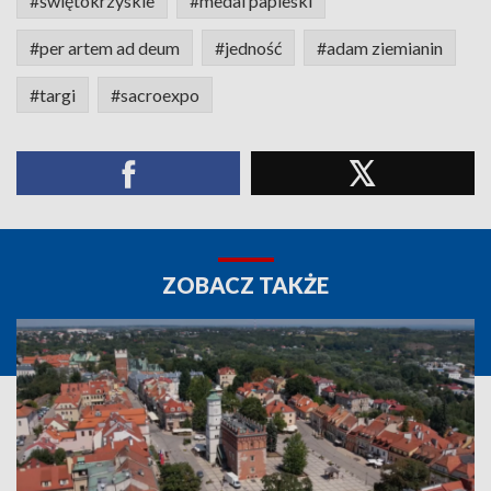
#świętokrzyskie
#medal papieski
#per artem ad deum
#jedność
#adam ziemianin
#targi
#sacroexpo
ZOBACZ TAKŻE