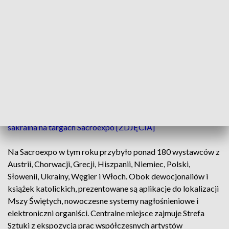
praca dziś jest traktowana jak sztuka – mówił ks. Skorupa.
Medal Per Artem ad Deum, wręczany od 2005 roku, trafił
dotąd do ponad 20 twórców, w tym Wojciecha Kilara,
Krzysztofa Pendereckiego, Ennio Morricone, reżysera
Krzysztofa Zanussiego czy architekta Mario Botty. Nagroda
podkreśla rolę artystów w szerzeniu wartości duchowych
oraz wskazuje na trwałe związki między kulturą a religią.
Czytaj tutaj:
Nowoczesne konfesjonały, organy i sztuka
sakralna na targach Sacroexpo [ZDJĘCIA]
Na Sacroexpo w tym roku przybyło ponad 180 wystawców z
Austrii, Chorwacji, Grecji, Hiszpanii, Niemiec, Polski,
Słowenii, Ukrainy, Węgier i Włoch. Obok dewocjonaliów i
książek katolickich, prezentowane są aplikacje do lokalizacji
Mszy Świętych, nowoczesne systemy nagłośnieniowe i
elektroniczni organiści. Centralne miejsce zajmuje Strefa
Sztuki z ekspozycją prac współczesnych artystów