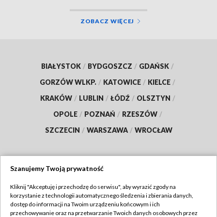
ZOBACZ WIĘCEJ
BIAŁYSTOK
/
BYDGOSZCZ
/
GDAŃSK
/
GORZÓW WLKP.
/
KATOWICE
/
KIELCE
/
KRAKÓW
/
LUBLIN
/
ŁÓDŹ
/
OLSZTYN
/
OPOLE
/
POZNAŃ
/
RZESZÓW
/
SZCZECIN
/
WARSZAWA
/
WROCŁAW
Szanujemy Twoją prywatność
Dołącz do nas:
Kliknij "Akceptuję i przechodzę do serwisu", aby wyrazić zgody na
korzystanie z technologii automatycznego śledzenia i zbierania danych,
TVP
dostęp do informacji na Twoim urządzeniu końcowym i ich
Abonament TVP
przechowywanie oraz na przetwarzanie Twoich danych osobowych przez
Regulamin TVP