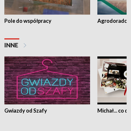
Pole do współpracy
Agrodoradcy 
INNE
Gwiazdy od Szafy
Michał... co dz