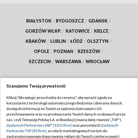
BIAŁYSTOK
/
BYDGOSZCZ
/
GDAŃSK
/
GORZÓW WLKP.
/
KATOWICE
/
KIELCE
/
KRAKÓW
/
LUBLIN
/
ŁÓDŹ
/
OLSZTYN
/
OPOLE
/
POZNAŃ
/
RZESZÓW
/
SZCZECIN
/
WARSZAWA
/
WROCŁAW
Szanujemy Twoją prywatność
Dołącz do nas:
Kliknij "Akceptuję i przechodzę do serwisu", aby wyrazić zgody na
korzystanie z technologii automatycznego śledzenia i zbierania danych,
TVP
dostęp do informacji na Twoim urządzeniu końcowym i ich
Abonament TVP
przechowywanie oraz na przetwarzanie Twoich danych osobowych przez
Regulamin TVP
nas, czyli Telewizję Polską S.A. w likwidacji (zwaną dalej również „TVP”),
Emisja w TVP
Zaufanych Partnerów z IAB* (1201 firm)
oraz pozostałych
Zaufanych
Polityka prywatności
Partnerów TVP (93 firm)
, w celach marketingowych (w tym do
Centrum informacji TVP
Moje zgody
zautomatyzowanego dopasowania reklam do Twoich zainteresowań i