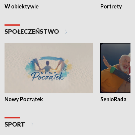
W obiektywie
Portrety
SPOŁECZEŃSTWO
Nowy Początek
SenioRada
SPORT