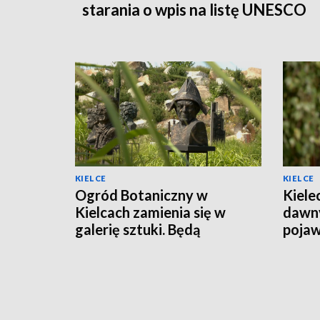
starania o wpis na listę UNESCO
KIELCE
KIELCE
Ogród Botaniczny w
Kiele
Kielcach zamienia się w
dawny
galerię sztuki. Będą
pojaw
wystawy i malarskie plenery