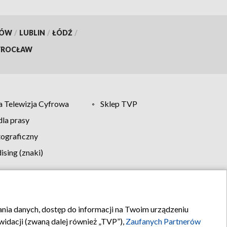
KÓW
/
LUBLIN
/
ŁÓDŹ
/
ROCŁAW
 Telewizja Cyfrowa
Sklep TVP
la prasy
tograficzny
sing (znaki)
klamy
Kontakt
rania danych, dostęp do informacji na Twoim urządzeniu
idacji (zwaną dalej również „TVP”),
Zaufanych Partnerów