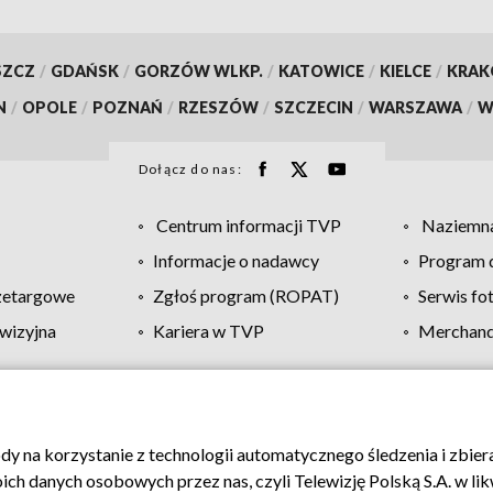
SZCZ
/
GDAŃSK
/
GORZÓW WLKP.
/
KATOWICE
/
KIELCE
/
KRA
N
/
OPOLE
/
POZNAŃ
/
RZESZÓW
/
SZCZECIN
/
WARSZAWA
/
W
Dołącz do nas:
Centrum informacji TVP
Naziemna
Informacje o nadawcy
Program d
zetargowe
Zgłoś program (ROPAT)
Serwis fo
wizyjna
Kariera w TVP
Merchandi
Polityka prywatności
Moje zgody
Pomoc
Biuro re
ody na korzystanie z technologii automatycznego śledzenia i zbie
 danych osobowych przez nas, czyli Telewizję Polską S.A. w likw