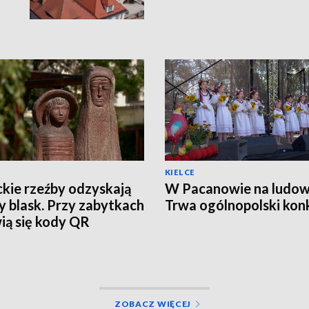
KIELCE
ckie rzeźby odzyskają
W Pacanowie na ludow
 blask. Przy zabytkach
Trwa ogólnopolski kon
ią się kody QR
ZOBACZ WIĘCEJ