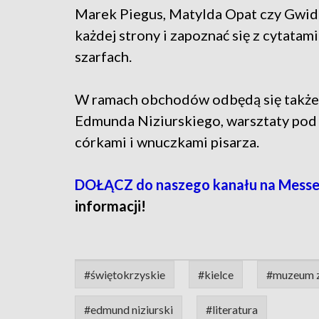
Marek Piegus, Matylda Opat czy Gwido
każdej strony i zapoznać się z cytata
szarfach.
W ramach obchodów odbędą się także 
Edmunda Niziurskiego, warsztaty pod 
córkami i wnuczkami pisarza.
DOŁĄCZ do naszego kanału na Messe
informacji!
#świętokrzyskie
#kielce
#muzeum z
#edmund niziurski
#literatura