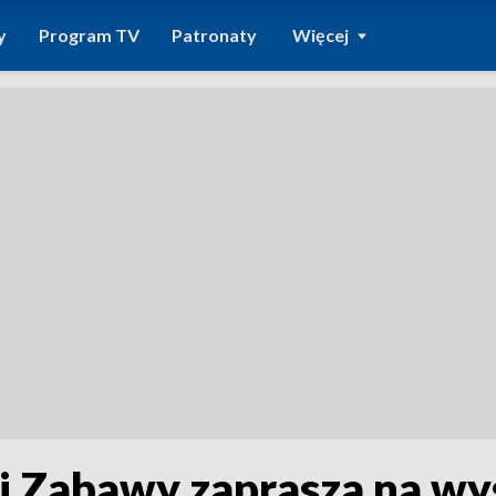
y
Program TV
Patronaty
Więcej
 Zabawy zaprasza na wys