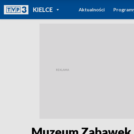
POWRÓT DO
KIELCE
Aktualności
Program
TVP REGIONY
Muzeum Zabawek i