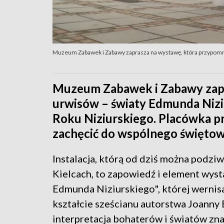
Muzeum Zabawek i Zabawy zaprasza na wystawę, która przypomn
Muzeum Zabawek i Zabawy zapra
urwisów – światy Edmunda Niz
Roku Niziurskiego. Placówka pr
zachęcić do wspólnego świętow
Instalacja, którą od dziś można podz
Kielcach, to zapowiedź i element wyst
Edmunda Niziurskiego", której wernisaż
kształcie sześcianu autorstwa Joanny 
interpretacja bohaterów i światów znan