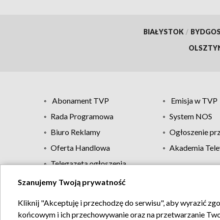
BIAŁYSTOK
/
BYDGO
OLSZTY
Abonament TVP
Emisja w TVP
Rada Programowa
System NOS
Biuro Reklamy
Ogłoszenie pr
Oferta Handlowa
Akademia Tele
Telegazeta ogłoszenia
Szanujemy Twoją prywatność
Regulamin TVP
Kliknij "Akceptuję i przechodzę do serwisu", aby wyrazić zg
końcowym i ich przechowywanie oraz na przetwarzanie Twoich