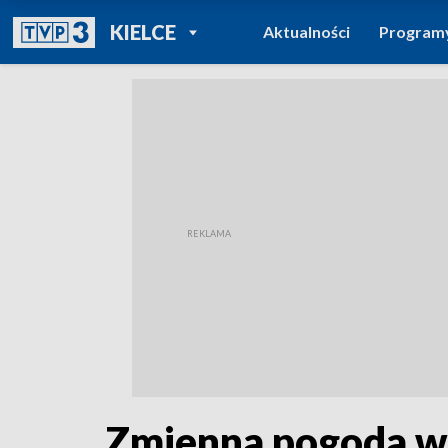
POWRÓT DO
KIELCE
Aktualności
Program
TVP REGIONY
Zmienna pogoda w s