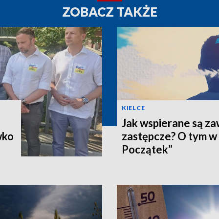
ZOBACZ TAKŻE
KIELCE
Jak wspierane są z
wko
zastępcze? O tym w
Początek”