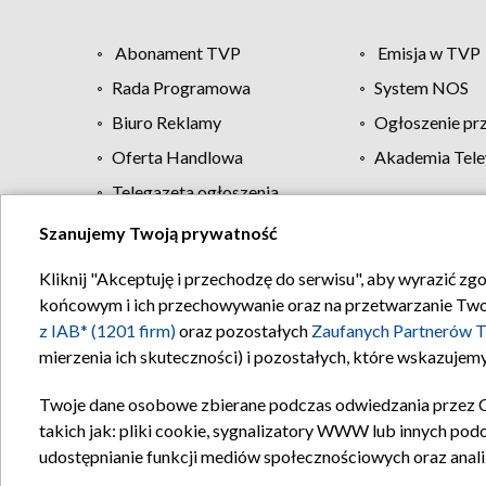
Abonament TVP
Emisja w TVP
Rada Programowa
System NOS
Biuro Reklamy
Ogłoszenie pr
Oferta Handlowa
Akademia Tele
Telegazeta ogłoszenia
Szanujemy Twoją prywatność
Regulamin TVP
Kliknij "Akceptuję i przechodzę do serwisu", aby wyrazić zg
końcowym i ich przechowywanie oraz na przetwarzanie Twoich
z IAB* (1201 firm)
oraz pozostałych
Zaufanych Partnerów T
mierzenia ich skuteczności) i pozostałych, które wskazujemy
Twoje dane osobowe zbierane podczas odwiedzania przez 
takich jak: pliki cookie, sygnalizatory WWW lub innych pod
udostępnianie funkcji mediów społecznościowych oraz anali