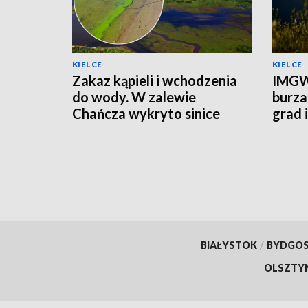
KIELCE
KIELCE
Zakaz kąpieli i wchodzenia
IMGW
do wody. W zalewie
burza
Chańcza wykryto sinice
grad 
prądu
BIAŁYSTOK
/
BYDGO
OLSZTY