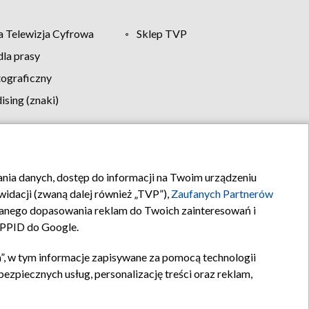
 Telewizja Cyfrowa
Sklep TVP
la prasy
tograficzny
sing (znaki)
klamy
Kontakt
rania danych, dostęp do informacji na Twoim urządzeniu
idacji (zwaną dalej również „TVP”),
Zaufanych Partnerów
anego dopasowania reklam do Twoich zainteresowań i
a PPID do Google.
”, w tym informacje zapisywane za pomocą technologii
zpiecznych usług, personalizację treści oraz reklam,