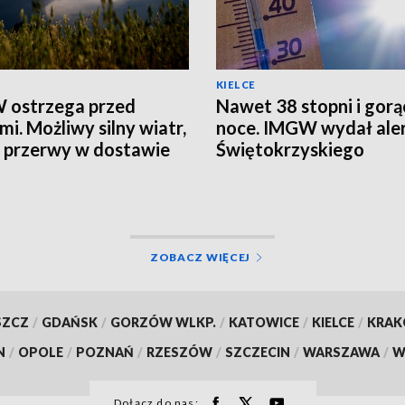
KIELCE
 ostrzega przed
Nawet 38 stopni i gorą
mi. Możliwy silny wiatr,
noce. IMGW wydał aler
i przerwy w dostawie
Świętokrzyskiego
ZOBACZ WIĘCEJ
SZCZ
/
GDAŃSK
/
GORZÓW WLKP.
/
KATOWICE
/
KIELCE
/
KRA
N
/
OPOLE
/
POZNAŃ
/
RZESZÓW
/
SZCZECIN
/
WARSZAWA
/
W
Dołącz do nas: