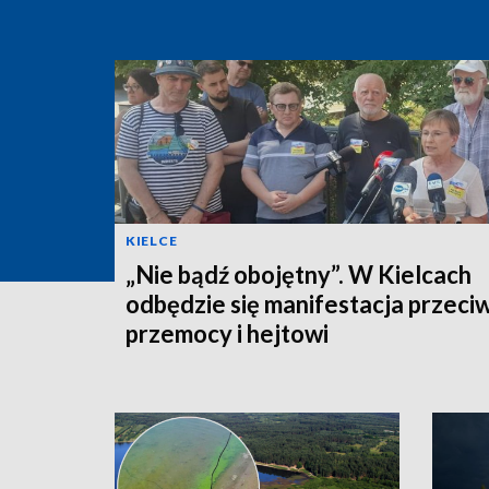
KIELCE
„Nie bądź obojętny”. W Kielcach
odbędzie się manifestacja przeci
przemocy i hejtowi