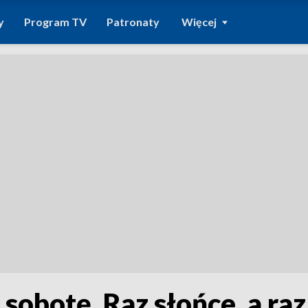
y
Program TV
Patronaty
Więcej
obotę. Raz słońce, a raz