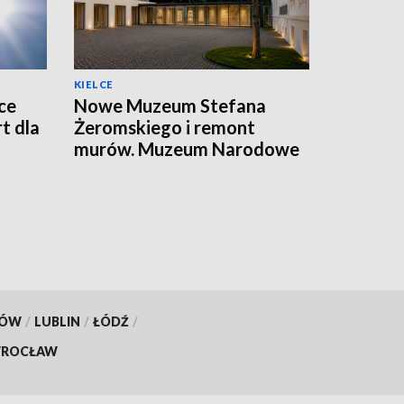
KIELCE
ce
Nowe Muzeum Stefana
t dla
Żeromskiego i remont
murów. Muzeum Narodowe
realizuje dwie duże
inwestycje
KÓW
/
LUBLIN
/
ŁÓDŹ
/
ROCŁAW