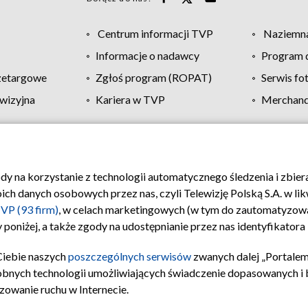
Centrum informacji TVP
Naziemna
Informacje o nadawcy
Program d
zetargowe
Zgłoś program (ROPAT)
Serwis fo
wizyjna
Kariera w TVP
Merchandi
Polityka prywatności
Moje zgody
Pomoc
Biuro re
ody na korzystanie z technologii automatycznego śledzenia i zbie
 danych osobowych przez nas, czyli Telewizję Polską S.A. w likw
VP (93 firm)
, w celach marketingowych (w tym do zautomatyzow
 poniżej, a także zgody na udostępnianie przez nas identyfikator
Ciebie naszych
poszczególnych serwisów
zwanych dalej „Portalem
obnych technologii umożliwiających świadczenie dopasowanych i be
zowanie ruchu w Internecie.