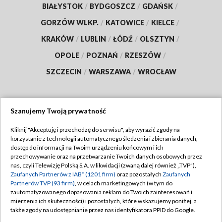
BIAŁYSTOK
/
BYDGOSZCZ
/
GDAŃSK
/
GORZÓW WLKP.
/
KATOWICE
/
KIELCE
/
KRAKÓW
/
LUBLIN
/
ŁÓDŹ
/
OLSZTYN
/
OPOLE
/
POZNAŃ
/
RZESZÓW
/
SZCZECIN
/
WARSZAWA
/
WROCŁAW
Szanujemy Twoją prywatność
Dołącz do nas:
Kliknij "Akceptuję i przechodzę do serwisu", aby wyrazić zgody na
korzystanie z technologii automatycznego śledzenia i zbierania danych,
TVP
dostęp do informacji na Twoim urządzeniu końcowym i ich
Abonament TVP
przechowywanie oraz na przetwarzanie Twoich danych osobowych przez
Regulamin TVP
nas, czyli Telewizję Polską S.A. w likwidacji (zwaną dalej również „TVP”),
Emisja w TVP
Polityka prywatności
Zaufanych Partnerów z IAB* (1201 firm)
oraz pozostałych
Zaufanych
Partnerów TVP (93 firm)
, w celach marketingowych (w tym do
Centrum informacji TVP
Moje zgody
zautomatyzowanego dopasowania reklam do Twoich zainteresowań i
mierzenia ich skuteczności) i pozostałych, które wskazujemy poniżej, a
Naziemna Telewizja Cyfrowa
Pomoc
także zgody na udostępnianie przez nas identyfikatora PPID do Google.
Sklep TVP