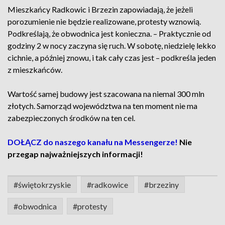
Mieszkańcy Radkowic i Brzezin zapowiadają, że jeżeli
porozumienie nie będzie realizowane, protesty wznowią.
Podkreślają, że obwodnica jest konieczna. – Praktycznie od
godziny 2 w nocy zaczyna się ruch. W sobotę, niedzielę lekko
cichnie, a później znowu, i tak cały czas jest – podkreśla jeden
z mieszkańców.
Wartość samej budowy jest szacowana na niemal 300 mln
złotych. Samorząd województwa na ten moment nie ma
zabezpieczonych środków na ten cel.
DOŁĄCZ do naszego kanału na Messengerze!
Nie
przegap najważniejszych informacji!
#świętokrzyskie
#radkowice
#brzeziny
#obwodnica
#protesty