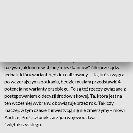
Ponieważ omija obie miejscowości, przez które średnio na
dobę przejeżdża około 10 tysięcy pojazdów. Co ważne,
wariant, którego dopisanie wymusili protestujący, ma już
wydaną decyzję środowiskową. A to powinno przyspieszyć
prace. Z relacji mieszkańców wynika, że to marszałek Renata
Janik zdecydowała, żeby zmodyfikować zapisy przetargu i
do trzech wariantów dopisać też czwarty.
Andrzej Pruś, członek zarządu województwa, porozumienie
nazywa „ukłonem w stronę mieszkańców". Nie przesądza
jednak, który wariant będzie realizowany. – Ta, która wygra,
po wczorajszym spotkaniu, będzie musiała przedstawić 4
potencjalne warianty przebiegu. To są też rzeczy związane z
postępowaniem o decyzji środowiskowej. Ta, która jest na
ten wcześniej wybrany, obowiązuje przez rok. Tak czy
inaczej, w tym czasie z inwestycją się nie zmierzymy – mówi
Andrzej Pruś, członek zarządu województwa
świętokrzyskiego.