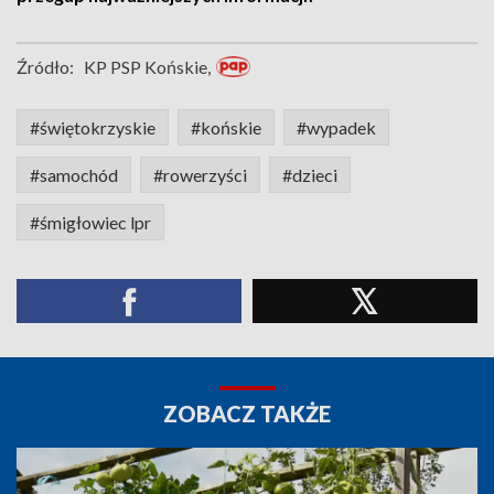
Źródło:
KP PSP Końskie,
#świętokrzyskie
#końskie
#wypadek
#samochód
#rowerzyści
#dzieci
#śmigłowiec lpr
ZOBACZ TAKŻE