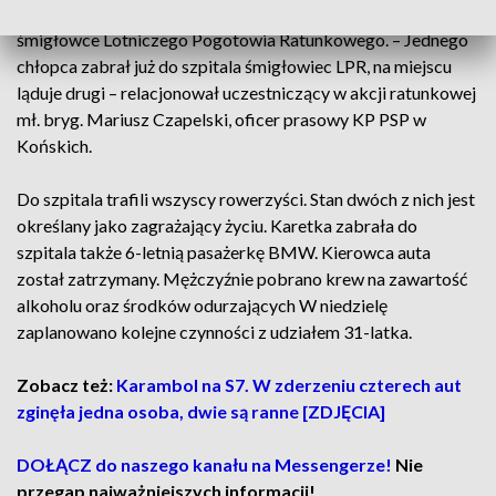
Zespoły Ratownictwa Medycznego, lądowały też dwa
śmigłowce Lotniczego Pogotowia Ratunkowego. – Jednego
chłopca zabrał już do szpitala śmigłowiec LPR, na miejscu
ląduje drugi – relacjonował uczestniczący w akcji ratunkowej
mł. bryg. Mariusz Czapelski, oficer prasowy KP PSP w
Końskich.
Do szpitala trafili wszyscy rowerzyści. Stan dwóch z nich jest
określany jako zagrażający życiu. Karetka zabrała do
szpitala także 6-letnią pasażerkę BMW. Kierowca auta
został zatrzymany. Mężczyźnie pobrano krew na zawartość
alkoholu oraz środków odurzających W niedzielę
zaplanowano kolejne czynności z udziałem 31-latka.
Zobacz też:
Karambol na S7. W zderzeniu czterech aut
zginęła jedna osoba, dwie są ranne [ZDJĘCIA]
DOŁĄCZ do naszego kanału na Messengerze!
Nie
przegap najważniejszych informacji!