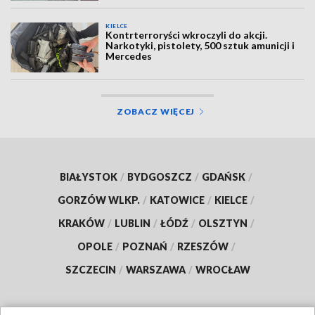
KIELCE
Kontrterroryści wkroczyli do akcji.
Narkotyki, pistolety, 500 sztuk amunicji i
Mercedes
ZOBACZ WIĘCEJ
BIAŁYSTOK
/
BYDGOSZCZ
/
GDAŃSK
/
GORZÓW WLKP.
/
KATOWICE
/
KIELCE
/
KRAKÓW
/
LUBLIN
/
ŁÓDŹ
/
OLSZTYN
/
OPOLE
/
POZNAŃ
/
RZESZÓW
/
SZCZECIN
/
WARSZAWA
/
WROCŁAW