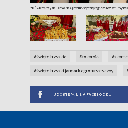
20 Świętokrzyski Jarmark Agroturystyczny zgromadził tłumy mił
#świętokrzyskie
#tokarnia
#skanse
#świętokrzyski jarmark agroturystyczny
UDOSTĘPNIJ NA FACEBOOKU