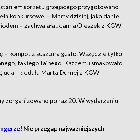
ystaniem sprzętu grzejącego przygotowano
ieła konkursowe. – Mamy dzisiaj, jako danie
 miodem – zachwalała Joanna Oleszek z KGW
 – kompot z suszu na gęsto. Wszędzie tylko
 innego, takiego fajnego. Każdemu smakowało,
się uda – dodała Marta Durnej z KGW
ny zorganizowano po raz 20. W wydarzeniu
ngerze!
Nie przegap najważniejszych