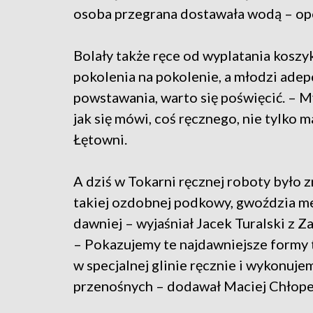
osoba przegrana dostawała wodą – op
Bolały także ręce od wyplatania koszy
pokolenia na pokolenie, a młodzi ade
powstawania, warto się poświęcić. – My
jak się mówi, coś ręcznego, nie tylko 
Łętowni.
A dziś w Tokarni ręcznej roboty było 
takiej ozdobnej podkowy, gwoździa me
dawniej – wyjaśniał Jacek Turalski z
– Pokazujemy te najdawniejsze formy t
w specjalnej glinie ręcznie i wykonu
przenośnych – dodawał Maciej Chłop