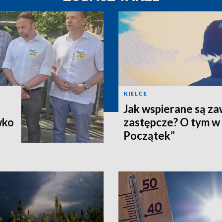
KIELCE
Jak wspierane są z
wko
zastępcze? O tym w
Początek”