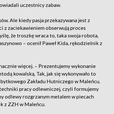
owiadali uczestnicy zabaw.
ków. Ale kiedy pasja przekazywana jest z
pci z zaciekawieniem obserwują proces
ślę, że troszkę wraca to, taka swoja robota,
maszynowo – ocenił Paweł Kida, rękodzielnik z
znacznie więcej. – Prezentujemy wykonanie
todą kowalską. Tak, jak się wykonywało to
 Zabytkowego Zakładu Hutniczego w Maleńcu.
echniki pracy odlewniczej, czyli formujemy
jemy odlewy rozgrzanym metalem w piecach
ek z ZZH w Maleńcu.