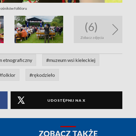
ośników folkloru
(6)
Zobacz zdjęcia
n etnograficzny
#muzeum wsi kieleckiej
#folklor
#rękodzieło
UDOSTĘPNIJ NA X
ZOBACZ TAKŻE