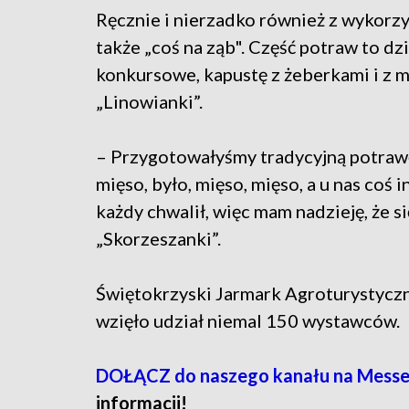
Ręcznie i nierzadko również z wykorz
także „coś na ząb". Część potraw to dz
konkursowe, kapustę z żeberkami i z
„Linowianki”.
– Przygotowałyśmy tradycyjną potrawę
mięso, było, mięso, mięso, a u nas coś
każdy chwalił, więc mam nadzieję, że 
„Skorzeszanki”.
Świętokrzyski Jarmark Agroturystycz
wzięło udział niemal 150 wystawców.
DOŁĄCZ do naszego kanału na Messe
informacji!