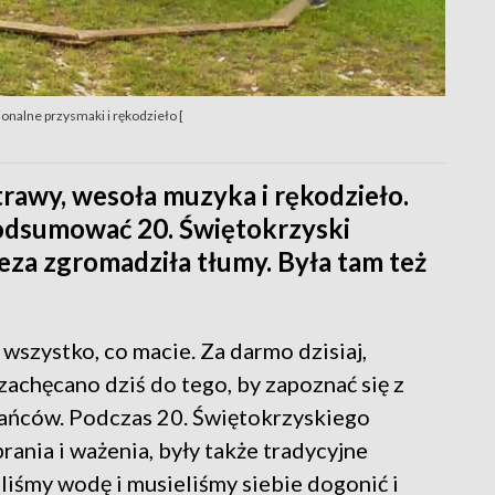
nalne przysmaki i rękodzieło [
rawy, wesoła muzyka i rękodzieło.
odsumować 20. Świętokrzyski
za zgromadziła tłumy. Była tam też
 wszystko, co macie. Za darmo dzisiaj,
achęcano dziś do tego, by zapoznać się z
zkańców. Podczas 20. Świętokrzyskiego
ania i ważenia, były także tradycyjne
iliśmy wodę i musieliśmy siebie dogonić i