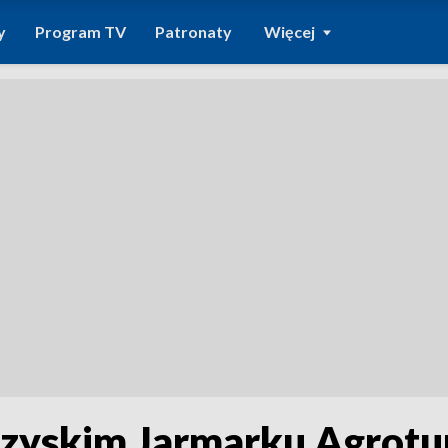
y
Program TV
Patronaty
Więcej
zyskim Jarmarku Agrotu