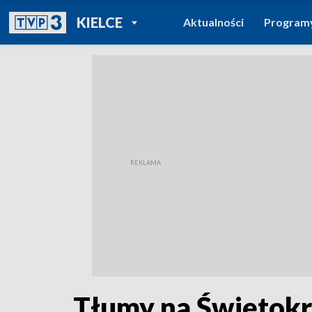
POWRÓT DO
KIELCE
Aktualności
Program
TVP REGIONY
Tłumy na Świętokr