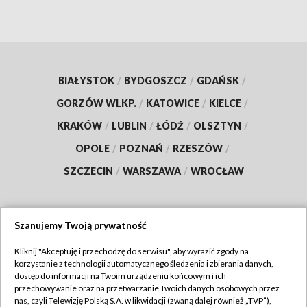
BIAŁYSTOK
/
BYDGOSZCZ
/
GDAŃSK
/
GORZÓW WLKP.
/
KATOWICE
/
KIELCE
/
KRAKÓW
/
LUBLIN
/
ŁÓDŹ
/
OLSZTYN
/
OPOLE
/
POZNAŃ
/
RZESZÓW
/
SZCZECIN
/
WARSZAWA
/
WROCŁAW
Szanujemy Twoją prywatność
Dołącz do nas:
Kliknij "Akceptuję i przechodzę do serwisu", aby wyrazić zgody na
korzystanie z technologii automatycznego śledzenia i zbierania danych,
TVP
dostęp do informacji na Twoim urządzeniu końcowym i ich
Abonament TVP
przechowywanie oraz na przetwarzanie Twoich danych osobowych przez
Regulamin TVP
nas, czyli Telewizję Polską S.A. w likwidacji (zwaną dalej również „TVP”),