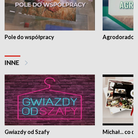
Pole do współpracy
Agrodoradcy 
INNE
Gwiazdy od Szafy
Michał... co dz