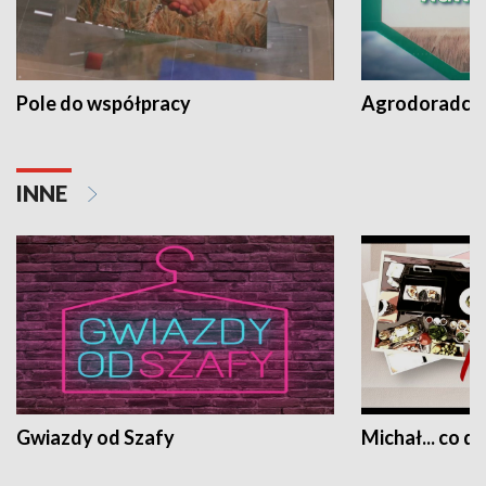
Pole do współpracy
Agrodoradcy 
INNE
Gwiazdy od Szafy
Michał... co dz