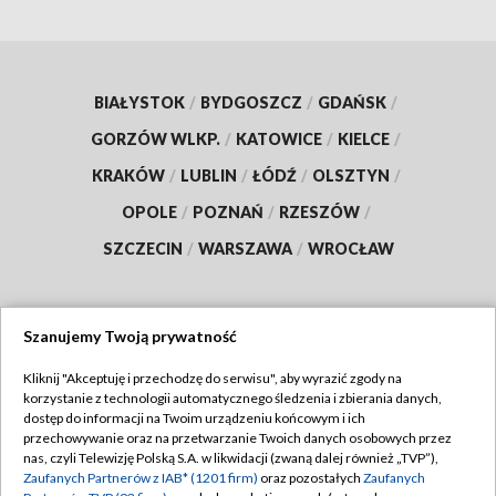
BIAŁYSTOK
/
BYDGOSZCZ
/
GDAŃSK
/
GORZÓW WLKP.
/
KATOWICE
/
KIELCE
/
KRAKÓW
/
LUBLIN
/
ŁÓDŹ
/
OLSZTYN
/
OPOLE
/
POZNAŃ
/
RZESZÓW
/
SZCZECIN
/
WARSZAWA
/
WROCŁAW
Szanujemy Twoją prywatność
Dołącz do nas:
Kliknij "Akceptuję i przechodzę do serwisu", aby wyrazić zgody na
korzystanie z technologii automatycznego śledzenia i zbierania danych,
TVP
dostęp do informacji na Twoim urządzeniu końcowym i ich
Abonament TVP
przechowywanie oraz na przetwarzanie Twoich danych osobowych przez
Regulamin TVP
nas, czyli Telewizję Polską S.A. w likwidacji (zwaną dalej również „TVP”),
Emisja w TVP
Zaufanych Partnerów z IAB* (1201 firm)
oraz pozostałych
Zaufanych
Polityka prywatności