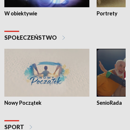
W obiektywie
Portrety
SPOŁECZEŃSTWO
Nowy Początek
SenioRada
SPORT