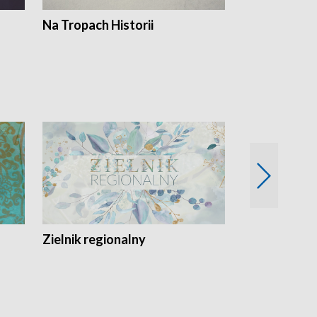
Na Tropach Historii
Szept ziemi
Zielnik regionalny
EkoLogiczni