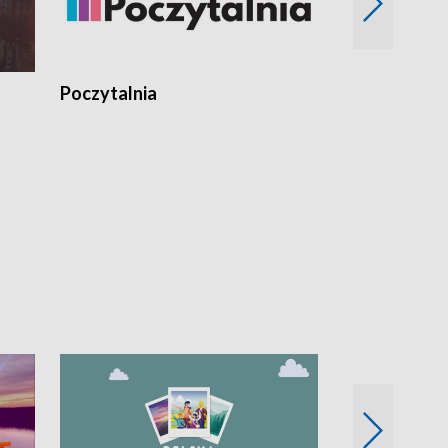
Poczytalnia
Koncerty TV