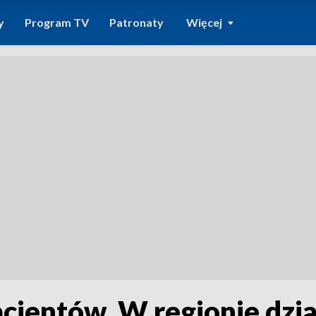
y
Program TV
Patronaty
Więcej
cjentów. W regionie dzi