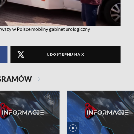
erwszy w Polsce mobilny gabinet urologiczny
UDOSTĘPNIJ NA X
OGRAMÓW