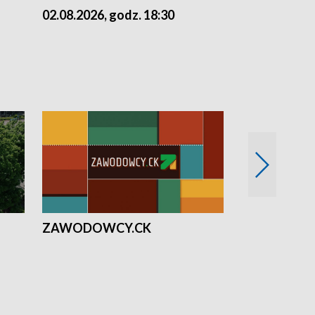
02.08.2026, godz. 18:30
01.08.2026, 
ZAWODOWCY.CK
Solidarni z U