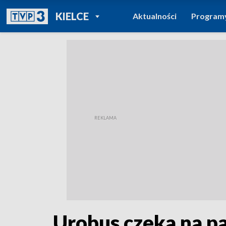
POWRÓT DO
KIELCE
Aktualności
Program
TVP REGIONY
Urobus czeka na pa