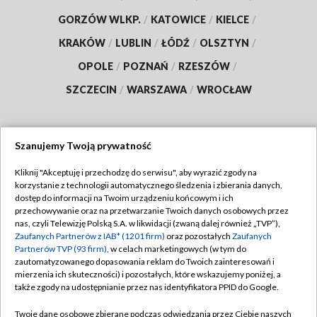
GORZÓW WLKP.
/
KATOWICE
/
KIELCE
/
KRAKÓW
/
LUBLIN
/
ŁÓDŹ
/
OLSZTYN
/
OPOLE
/
POZNAŃ
/
RZESZÓW
/
SZCZECIN
/
WARSZAWA
/
WROCŁAW
Szanujemy Twoją prywatność
Dołącz do nas:
Kliknij "Akceptuję i przechodzę do serwisu", aby wyrazić zgody na
korzystanie z technologii automatycznego śledzenia i zbierania danych,
TVP
dostęp do informacji na Twoim urządzeniu końcowym i ich
Abonament TVP
przechowywanie oraz na przetwarzanie Twoich danych osobowych przez
Regulamin TVP
nas, czyli Telewizję Polską S.A. w likwidacji (zwaną dalej również „TVP”),
Emisja w TVP
Polityka prywatności
Zaufanych Partnerów z IAB* (1201 firm)
oraz pozostałych
Zaufanych
Partnerów TVP (93 firm)
, w celach marketingowych (w tym do
Centrum informacji TVP
Moje zgody
zautomatyzowanego dopasowania reklam do Twoich zainteresowań i
mierzenia ich skuteczności) i pozostałych, które wskazujemy poniżej, a
Naziemna Telewizja Cyfrowa
Pomoc
także zgody na udostępnianie przez nas identyfikatora PPID do Google.
Sklep TVP
Biuro reklamy
Twoje dane osobowe zbierane podczas odwiedzania przez Ciebie naszych