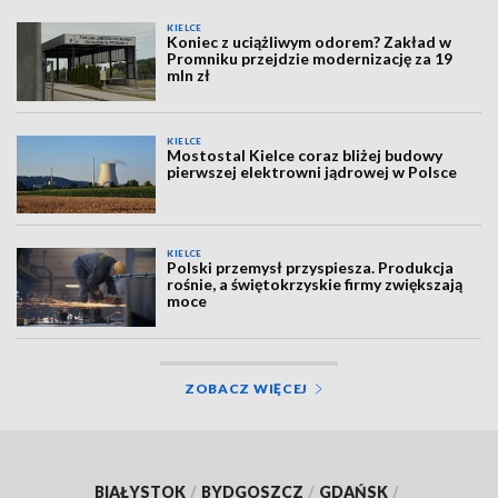
KIELCE
Koniec z uciążliwym odorem? Zakład w
Promniku przejdzie modernizację za 19
mln zł
KIELCE
Mostostal Kielce coraz bliżej budowy
pierwszej elektrowni jądrowej w Polsce
KIELCE
Polski przemysł przyspiesza. Produkcja
rośnie, a świętokrzyskie firmy zwiększają
moce
ZOBACZ WIĘCEJ
BIAŁYSTOK
/
BYDGOSZCZ
/
GDAŃSK
/