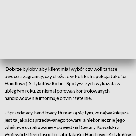
Europejskiej, to polski rolnik ma trochę gorzej. Ma niższe
dopłaty bezpośrednie oraz gorsze... warunki klimatyczne.
Jeśli mówimy o krajach spoza UE, to tych czynników jest
znacznie więcej – zaznacza Piotr Hnidan, ekonomista.
To m.in. inne sposoby ochrony rynku pracy czy tańsze koszty
produkcji. Dlatego polskie truskawki z serbskimi
konkurować nie mogą.
Dobrze byłoby, aby klient miał wybór czy woli tańsze
owoce z zagranicy, czy droższe w Polski. Inspekcja Jakości
Handlowej Artykułów Rolno- Spożywczych wykazała w
ubiegłym roku, że niemal połowa skontrolowanych
handlowców nie informuje o tym rzetelnie.
- Sprzedawcy, handlowcy tłumaczą się tym, że najważniejsza
jest ta jakość sprzedawanego towaru, a niekoniecznie jego
właściwe oznakowanie – powiedział Cezary Kowalski z
Wojewódzkiego Inspektoratu Jakości Handlowej Artykułów