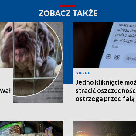
ZOBACZ TAKŻE
KIELCE
Jedno kliknięcie mo
ował
stracić oszczędnośc
ostrzega przed falą