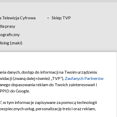
 Telewizja Cyfrowa
Sklep TVP
la prasy
tograficzny
sing (znaki)
klamy
Kontakt
rania danych, dostęp do informacji na Twoim urządzeniu
idacji (zwaną dalej również „TVP”),
Zaufanych Partnerów
anego dopasowania reklam do Twoich zainteresowań i
a PPID do Google.
”, w tym informacje zapisywane za pomocą technologii
zpiecznych usług, personalizację treści oraz reklam,