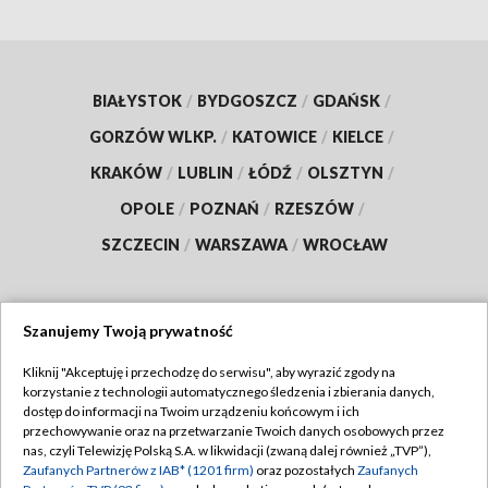
BIAŁYSTOK
/
BYDGOSZCZ
/
GDAŃSK
/
GORZÓW WLKP.
/
KATOWICE
/
KIELCE
/
KRAKÓW
/
LUBLIN
/
ŁÓDŹ
/
OLSZTYN
/
OPOLE
/
POZNAŃ
/
RZESZÓW
/
SZCZECIN
/
WARSZAWA
/
WROCŁAW
Szanujemy Twoją prywatność
Dołącz do nas:
Kliknij "Akceptuję i przechodzę do serwisu", aby wyrazić zgody na
korzystanie z technologii automatycznego śledzenia i zbierania danych,
TVP
dostęp do informacji na Twoim urządzeniu końcowym i ich
Abonament TVP
przechowywanie oraz na przetwarzanie Twoich danych osobowych przez
Regulamin TVP
nas, czyli Telewizję Polską S.A. w likwidacji (zwaną dalej również „TVP”),
Emisja w TVP
Zaufanych Partnerów z IAB* (1201 firm)
oraz pozostałych
Zaufanych
Polityka prywatności