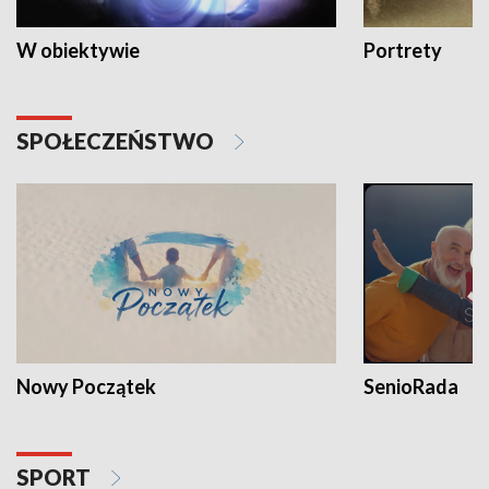
W obiektywie
Portrety
SPOŁECZEŃSTWO
Nowy Początek
SenioRada
SPORT