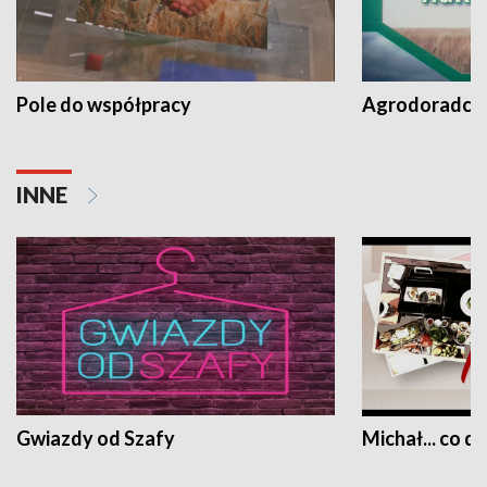
Pole do współpracy
Agrodoradcy 
INNE
Gwiazdy od Szafy
Michał... co dz