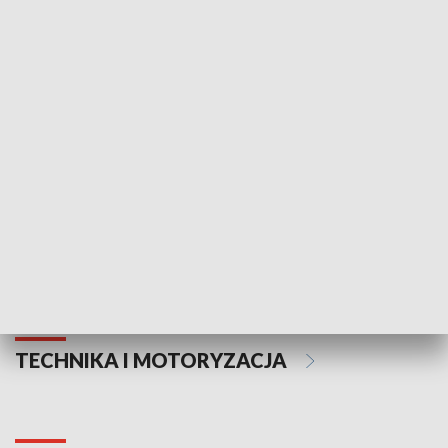
KULTURA I SZTUKA
Informator kulturalny
Drzwi do kult
TECHNIKA I MOTORYZACJA