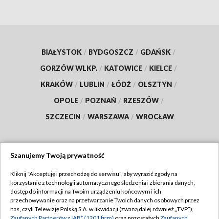
BIAŁYSTOK
/
BYDGOSZCZ
/
GDAŃSK
/
GORZÓW WLKP.
/
KATOWICE
/
KIELCE
/
KRAKÓW
/
LUBLIN
/
ŁÓDŹ
/
OLSZTYN
/
OPOLE
/
POZNAŃ
/
RZESZÓW
/
SZCZECIN
/
WARSZAWA
/
WROCŁAW
Szanujemy Twoją prywatność
Dołącz do nas:
Kliknij "Akceptuję i przechodzę do serwisu", aby wyrazić zgody na
korzystanie z technologii automatycznego śledzenia i zbierania danych,
TVP
dostęp do informacji na Twoim urządzeniu końcowym i ich
Abonament TVP
przechowywanie oraz na przetwarzanie Twoich danych osobowych przez
Regulamin TVP
nas, czyli Telewizję Polską S.A. w likwidacji (zwaną dalej również „TVP”),
Emisja w TVP
Zaufanych Partnerów z IAB* (1201 firm)
oraz pozostałych
Zaufanych
Polityka prywatności