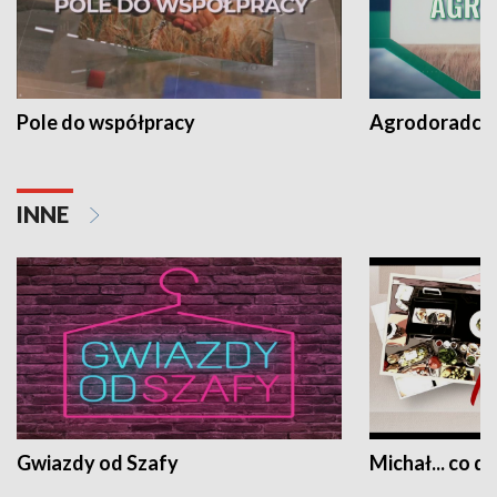
Pole do współpracy
Agrodoradcy 
INNE
Gwiazdy od Szafy
Michał... co dz