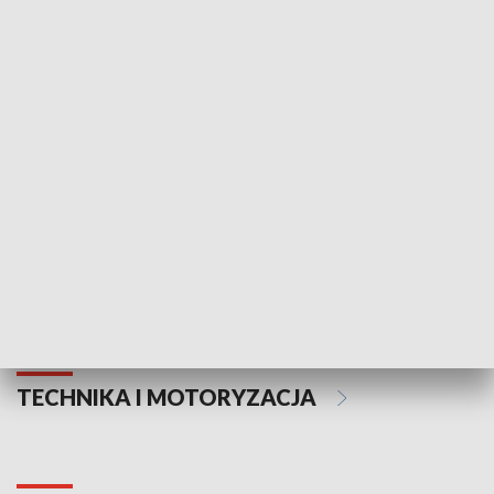
KULTURA I SZTUKA
Informator kulturalny
Drzwi do kult
TECHNIKA I MOTORYZACJA