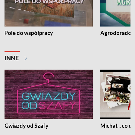
Pole do współpracy
Agrodoradcy 
INNE
Gwiazdy od Szafy
Michał... co dz