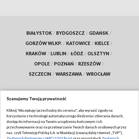
BIAŁYSTOK
/
BYDGOSZCZ
/
GDAŃSK
/
GORZÓW WLKP.
/
KATOWICE
/
KIELCE
/
KRAKÓW
/
LUBLIN
/
ŁÓDŹ
/
OLSZTYN
/
OPOLE
/
POZNAŃ
/
RZESZÓW
/
SZCZECIN
/
WARSZAWA
/
WROCŁAW
Szanujemy Twoją prywatność
Dołącz do nas:
Kliknij "Akceptuję i przechodzę do serwisu", aby wyrazić zgody na
korzystanie z technologii automatycznego śledzenia i zbierania danych,
TVP
dostęp do informacji na Twoim urządzeniu końcowym i ich
Abonament TVP
przechowywanie oraz na przetwarzanie Twoich danych osobowych przez
Regulamin TVP
nas, czyli Telewizję Polską S.A. w likwidacji (zwaną dalej również „TVP”),
Emisja w TVP
Zaufanych Partnerów z IAB* (1201 firm)
oraz pozostałych
Zaufanych
Polityka prywatności