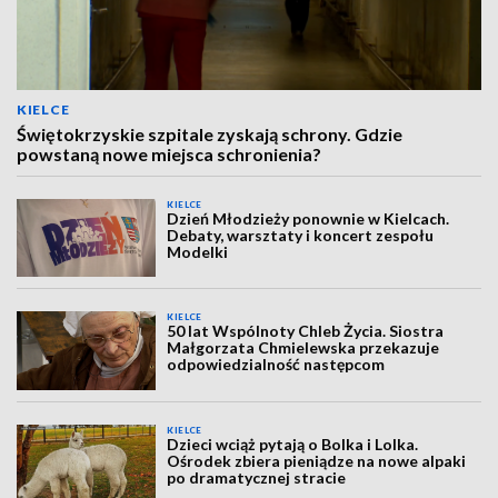
KIELCE
Świętokrzyskie szpitale zyskają schrony. Gdzie
powstaną nowe miejsca schronienia?
KIELCE
Dzień Młodzieży ponownie w Kielcach.
Debaty, warsztaty i koncert zespołu
Modelki
KIELCE
50 lat Wspólnoty Chleb Życia. Siostra
Małgorzata Chmielewska przekazuje
odpowiedzialność następcom
KIELCE
Dzieci wciąż pytają o Bolka i Lolka.
Ośrodek zbiera pieniądze na nowe alpaki
po dramatycznej stracie