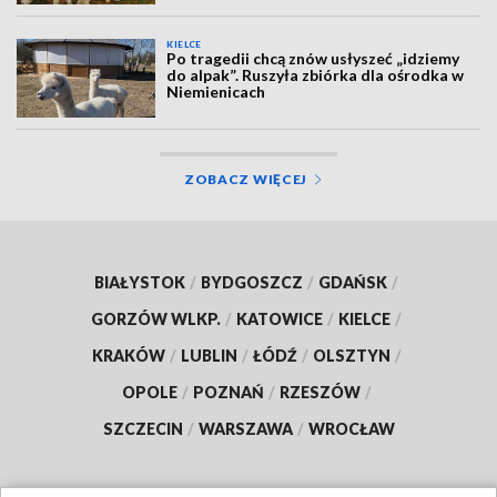
KIELCE
Po tragedii chcą znów usłyszeć „idziemy
do alpak”. Ruszyła zbiórka dla ośrodka w
Niemienicach
ZOBACZ WIĘCEJ
BIAŁYSTOK
/
BYDGOSZCZ
/
GDAŃSK
/
GORZÓW WLKP.
/
KATOWICE
/
KIELCE
/
KRAKÓW
/
LUBLIN
/
ŁÓDŹ
/
OLSZTYN
/
OPOLE
/
POZNAŃ
/
RZESZÓW
/
SZCZECIN
/
WARSZAWA
/
WROCŁAW