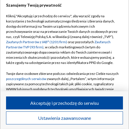
Szanujemy Twoją prywatność
Dołącz do nas:
Kliknij "Akceptuję i przechodzę do serwisu", aby wyrazić zgody na
korzystanie z technologii automatycznego śledzenia i zbierania danych,
TVP
dostęp do informacji na Twoim urządzeniu końcowym i ich
Abonament TVP
przechowywanie oraz na przetwarzanie Twoich danych osobowych przez
Regulamin TVP
nas, czyli Telewizję Polską S.A. w likwidacji (zwaną dalej również „TVP”),
Emisja w TVP
Polityka prywatności
Zaufanych Partnerów z IAB* (1201 firm)
oraz pozostałych
Zaufanych
Partnerów TVP (93 firm)
, w celach marketingowych (w tym do
Centrum informacji TVP
Moje zgody
zautomatyzowanego dopasowania reklam do Twoich zainteresowań i
mierzenia ich skuteczności) i pozostałych, które wskazujemy poniżej, a
Naziemna Telewizja Cyfrowa
Pomoc
także zgody na udostępnianie przez nas identyfikatora PPID do Google.
Sklep TVP
Biuro reklamy
Twoje dane osobowe zbierane podczas odwiedzania przez Ciebie naszych
Rada Programowa
Kontakt
poszczególnych serwisów
zwanych dalej „Portalem”, w tym informacje
zapisywane za pomocą technologii takich jak: pliki cookie, sygnalizatory
System NOS
WWW lub innych podobnych technologii umożliwiających świadczenie
dopasowanych i bezpiecznych usług, personalizację treści oraz reklam,
Informacje o nadawcy
Kanały
udostępnianie funkcji mediów społecznościowych oraz analizowanie
Akceptuję i przechodzę do serwisu
ruchu w Internecie.
Program dla prasy
©2026 Telewizja Polska S.A. w likwidacji
Biuro Reklamy
Twoje dane osobowe zbierane podczas odwiedzania przez Ciebie
Ustawienia zaawansowane
poszczególnych serwisów
na Portalu, takie jak adresy IP, identyfikatory
Ogłoszenie przetargowe
Twoich urządzeń końcowych i identyfikatory plików cookie, informacje o