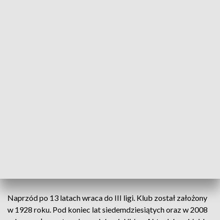
czasie gry Brazylijczyk Wibson Oliveira doprowadził do
remisu 2:2. - To zapamiętam do końca życia, ten moment
kiedy piłka wpadła do siatki praktycznie w ostatniej akcji
meczu... Coś nieprawdopodobnego, emocje nie do opisania –
mówi Kacper Durda, zawodnik Naprzodu Jędrzejów.
Emocji nie zabrakło także w dogrywce. I zadbał o nie m.in.
Kacper Durda, który w 99 minucie wyprowadził Naprzód na
prowadzenie 3:2. Ekipa z Małopolski również się nie poddała.
Po rzucie wolnym wyrównała. I gdy wszyscy czekali na rzuty
karne, sprawy w swoje ręce wziął Bartosz Papka. W 115
minucie dał Naprzodowi zwycięstwo 4:3. – Czułem ogromne
zmęczenie, bo to końcówka, nie wiem, nie patrzyłem na
zegar, sił już nie było kompletnie, ale jeszcze kibice nas
ponieśli i daliśmy radę – opowiada Bartosz Papka.
Naprzód po 13 latach wraca do III ligi. Klub został założony
w 1928 roku. Pod koniec lat siedemdziesiątych oraz w 2008