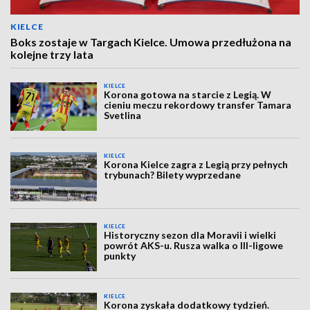
KIELCE
Boks zostaje w Targach Kielce. Umowa przedłużona na
kolejne trzy lata
KIELCE
Korona gotowa na starcie z Legią. W
cieniu meczu rekordowy transfer Tamara
Svetlina
KIELCE
Korona Kielce zagra z Legią przy pełnych
trybunach? Bilety wyprzedane
KIELCE
Historyczny sezon dla Moravii i wielki
powrót AKS-u. Rusza walka o III-ligowe
punkty
KIELCE
Korona zyskała dodatkowy tydzień.