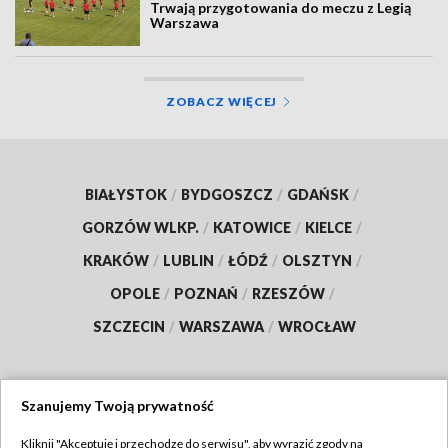
Trwają przygotowania do meczu z Legią
Warszawa
ZOBACZ WIĘCEJ
BIAŁYSTOK
/
BYDGOSZCZ
/
GDAŃSK
/
GORZÓW WLKP.
/
KATOWICE
/
KIELCE
/
KRAKÓW
/
LUBLIN
/
ŁÓDŹ
/
OLSZTYN
/
OPOLE
/
POZNAŃ
/
RZESZÓW
/
SZCZECIN
/
WARSZAWA
/
WROCŁAW
Szanujemy Twoją prywatność
Dołącz do nas:
Kliknij "Akceptuję i przechodzę do serwisu", aby wyrazić zgody na