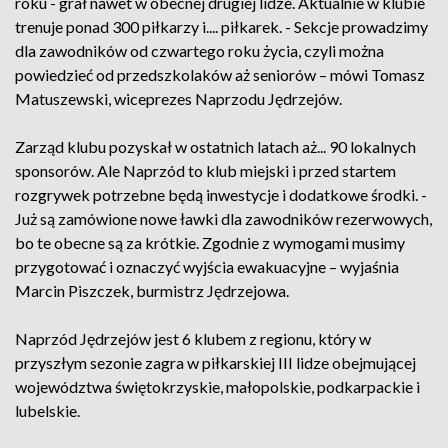
roku - grał nawet w obecnej drugiej lidze. Aktualnie w klubie
trenuje ponad 300 piłkarzy i.... piłkarek. - Sekcje prowadzimy
dla zawodników od czwartego roku życia, czyli można
powiedzieć od przedszkolaków aż seniorów – mówi Tomasz
Matuszewski, wiceprezes Naprzodu Jędrzejów.
Zarząd klubu pozyskał w ostatnich latach aż... 90 lokalnych
sponsorów. Ale Naprzód to klub miejski i przed startem
rozgrywek potrzebne będą inwestycje i dodatkowe środki. -
Już są zamówione nowe ławki dla zawodników rezerwowych,
bo te obecne są za krótkie. Zgodnie z wymogami musimy
przygotować i oznaczyć wyjścia ewakuacyjne – wyjaśnia
Marcin Piszczek, burmistrz Jędrzejowa.
Naprzód Jędrzejów jest 6 klubem z regionu, który w
przyszłym sezonie zagra w piłkarskiej III lidze obejmującej
województwa świętokrzyskie, małopolskie, podkarpackie i
lubelskie.