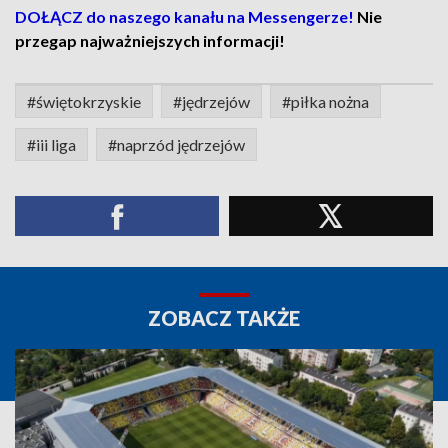
DOŁĄCZ do naszego kanału na Messengerze!
Nie
przegap najważniejszych informacji!
#świętokrzyskie
#jędrzejów
#piłka nożna
#iii liga
#naprzód jędrzejów
ZOBACZ TAKŻE