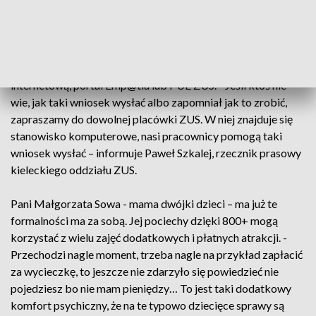
naprawdę 800 za każde dziecko – wyjaśnia Paweł Szkalej,
rzecznik prasowy kieleckiego oddziału ZUS.
Wnioski o świadczenia można składać wyłącznie drogą
elektroniczną - przez aplikację mZUS, bankowość
internetową, portal Emp@tia lub PUE ZUS. - Jeśli ktoś nie
wie, jak taki wniosek wysłać albo zapomniał jak to zrobić,
zapraszamy do dowolnej placówki ZUS. W niej znajduje się
stanowisko komputerowe, nasi pracownicy pomogą taki
wniosek wysłać – informuje Paweł Szkalej, rzecznik prasowy
kieleckiego oddziału ZUS.
Pani Małgorzata Sowa - mama dwójki dzieci – ma już te
formalności ma za sobą. Jej pociechy dzięki 800+ mogą
korzystać z wielu zajęć dodatkowych i płatnych atrakcji. -
Przechodzi nagle moment, trzeba nagle na przykład zapłacić
za wycieczkę, to jeszcze nie zdarzyło się powiedzieć nie
pojedziesz bo nie mam pieniędzy… To jest taki dodatkowy
komfort psychiczny, że na te typowo dziecięce sprawy są