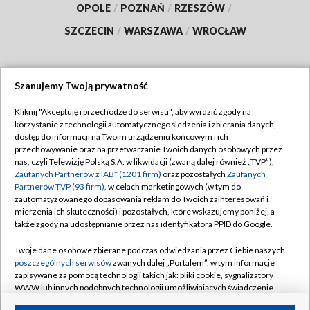
OPOLE
/
POZNAŃ
/
RZESZÓW
/
SZCZECIN
/
WARSZAWA
/
WROCŁAW
Szanujemy Twoją prywatność
Dołącz do nas:
Kliknij "Akceptuję i przechodzę do serwisu", aby wyrazić zgody na
korzystanie z technologii automatycznego śledzenia i zbierania danych,
TVP
dostęp do informacji na Twoim urządzeniu końcowym i ich
Abonament TVP
przechowywanie oraz na przetwarzanie Twoich danych osobowych przez
Regulamin TVP
nas, czyli Telewizję Polską S.A. w likwidacji (zwaną dalej również „TVP”),
Emisja w TVP
Polityka prywatności
Zaufanych Partnerów z IAB* (1201 firm)
oraz pozostałych
Zaufanych
Partnerów TVP (93 firm)
, w celach marketingowych (w tym do
Centrum informacji TVP
Moje zgody
zautomatyzowanego dopasowania reklam do Twoich zainteresowań i
mierzenia ich skuteczności) i pozostałych, które wskazujemy poniżej, a
Naziemna Telewizja Cyfrowa
Pomoc
także zgody na udostępnianie przez nas identyfikatora PPID do Google.
Sklep TVP
Biuro reklamy
Twoje dane osobowe zbierane podczas odwiedzania przez Ciebie naszych
Rada Programowa
Kontakt
poszczególnych serwisów
zwanych dalej „Portalem”, w tym informacje
zapisywane za pomocą technologii takich jak: pliki cookie, sygnalizatory
System NOS
WWW lub innych podobnych technologii umożliwiających świadczenie
dopasowanych i bezpiecznych usług, personalizację treści oraz reklam,
Informacje o nadawcy
Kanały