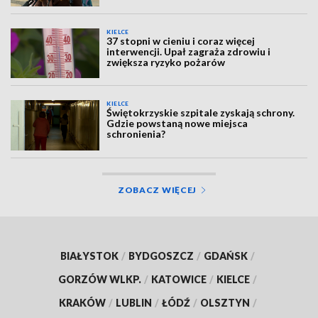
KIELCE
37 stopni w cieniu i coraz więcej
interwencji. Upał zagraża zdrowiu i
zwiększa ryzyko pożarów
KIELCE
Świętokrzyskie szpitale zyskają schrony.
Gdzie powstaną nowe miejsca
schronienia?
ZOBACZ WIĘCEJ
BIAŁYSTOK
/
BYDGOSZCZ
/
GDAŃSK
/
GORZÓW WLKP.
/
KATOWICE
/
KIELCE
/
KRAKÓW
/
LUBLIN
/
ŁÓDŹ
/
OLSZTYN
/