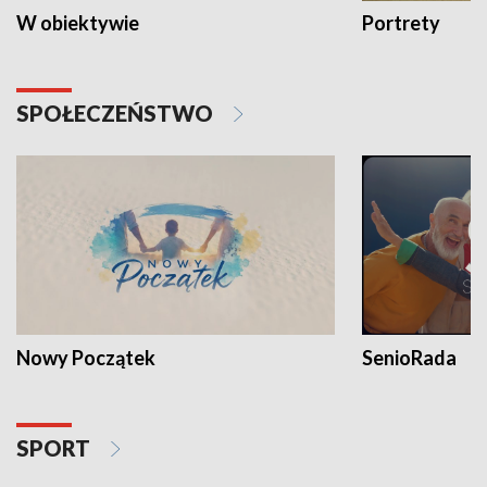
W obiektywie
Portrety
SPOŁECZEŃSTWO
Nowy Początek
SenioRada
SPORT