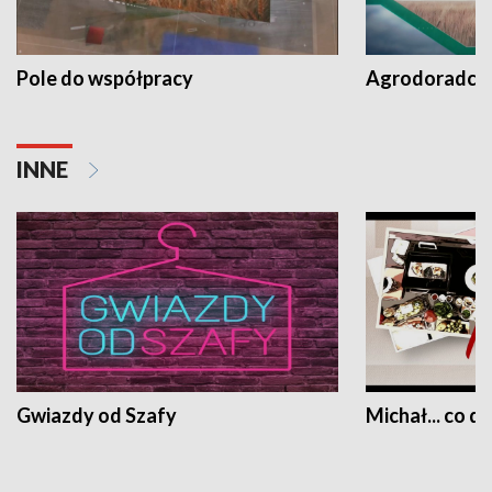
Pole do współpracy
Agrodoradcy 
INNE
Gwiazdy od Szafy
Michał... co dz