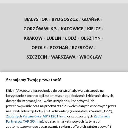
BIAŁYSTOK
/
BYDGOSZCZ
/
GDAŃSK
/
GORZÓW WLKP.
/
KATOWICE
/
KIELCE
/
KRAKÓW
/
LUBLIN
/
ŁÓDŹ
/
OLSZTYN
/
OPOLE
/
POZNAŃ
/
RZESZÓW
/
SZCZECIN
/
WARSZAWA
/
WROCŁAW
Szanujemy Twoją prywatność
Dołącz do nas:
Kliknij "Akceptuję i przechodzę do serwisu", aby wyrazić zgody na
korzystanie z technologii automatycznego śledzenia i zbierania danych,
TVP
dostęp do informacji na Twoim urządzeniu końcowym i ich
Abonament TVP
przechowywanie oraz na przetwarzanie Twoich danych osobowych przez
Regulamin TVP
nas, czyli Telewizję Polską S.A. w likwidacji (zwaną dalej również „TVP”),
Emisja w TVP
Zaufanych Partnerów z IAB* (1201 firm)
oraz pozostałych
Zaufanych
Polityka prywatności
Partnerów TVP (93 firm)
, w celach marketingowych (w tym do
Centrum informacji TVP
Moje zgody
zautomatyzowanego dopasowania reklam do Twoich zainteresowań i