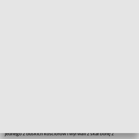
Siódme: nie kradnij. Złodzieje, którzy zabrali z kościoła skarbonę z datkami
parafian zatrzymani
Policja zatrzymała 26-letnią kobieta i o rok
starszego mężczyznę podejrzanych o kradzież z
jednej z buskich parafii skarbonę z datkami od
parafian.
Do kradzieży doszło 8 czerwca po południu. Jak ustalili
policjanci 26-latka oraz 27 letni mężczyzna weszli do
jednego z buskich kościołów i wyrwali z skarbonę z