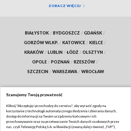
ZOBACZ WIĘCEJ
BIAŁYSTOK
/
BYDGOSZCZ
/
GDAŃSK
/
GORZÓW WLKP.
/
KATOWICE
/
KIELCE
/
KRAKÓW
/
LUBLIN
/
ŁÓDŹ
/
OLSZTYN
/
OPOLE
/
POZNAŃ
/
RZESZÓW
/
SZCZECIN
/
WARSZAWA
/
WROCŁAW
Szanujemy Twoją prywatność
Dołącz do nas:
Kliknij "Akceptuję i przechodzę do serwisu", aby wyrazić zgody na
korzystanie z technologii automatycznego śledzenia i zbierania danych,
TVP
dostęp do informacji na Twoim urządzeniu końcowym i ich
Abonament TVP
przechowywanie oraz na przetwarzanie Twoich danych osobowych przez
Regulamin TVP
nas, czyli Telewizję Polską S.A. w likwidacji (zwaną dalej również „TVP”),