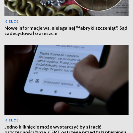
KIELCE
Nowe informacje ws. nielegalnej "fabryki szczeniąt". Sąd
zadecydował o areszcie
KIELCE
Jedno kliknięcie może wystarczyć by stracić
oszczędności życia. CERT ostrzega przed falą phishingu