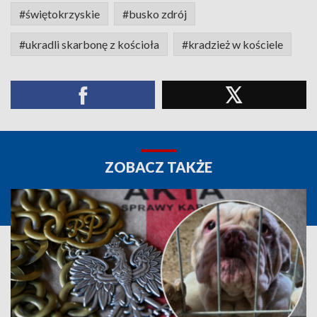
#świętokrzyskie
#busko zdrój
#ukradli skarbonę z kościoła
#kradzież w kościele
ZOBACZ TAKŻE