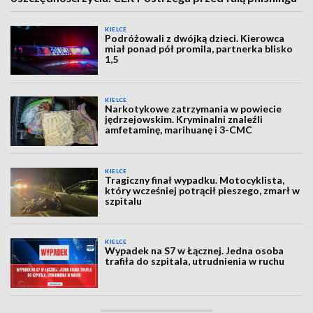
KIELCE
Podróżowali z dwójką dzieci. Kierowca
miał ponad pół promila, partnerka blisko
1,5
KIELCE
Narkotykowe zatrzymania w powiecie
jędrzejowskim. Kryminalni znaleźli
amfetaminę, marihuanę i 3-CMC
KIELCE
Tragiczny finał wypadku. Motocyklista,
który wcześniej potrącił pieszego, zmarł w
szpitalu
KIELCE
Wypadek na S7 w Łącznej. Jedna osoba
trafiła do szpitala, utrudnienia w ruchu