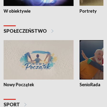
W obiektywie
Portrety
SPOŁECZEŃSTWO
Nowy Początek
SenioRada
SPORT