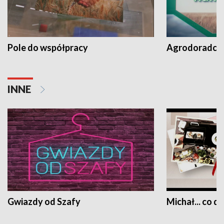
Pole do współpracy
Agrodoradcy 
INNE
Gwiazdy od Szafy
Michał... co dz