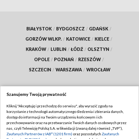
BIAŁYSTOK
/
BYDGOSZCZ
/
GDAŃSK
/
GORZÓW WLKP.
/
KATOWICE
/
KIELCE
/
KRAKÓW
/
LUBLIN
/
ŁÓDŹ
/
OLSZTYN
/
OPOLE
/
POZNAŃ
/
RZESZÓW
/
SZCZECIN
/
WARSZAWA
/
WROCŁAW
Szanujemy Twoją prywatność
Dołącz do nas:
Kliknij "Akceptuję i przechodzę do serwisu", aby wyrazić zgody na
korzystanie z technologii automatycznego śledzenia i zbierania danych,
TVP
dostęp do informacji na Twoim urządzeniu końcowym i ich
Abonament TVP
przechowywanie oraz na przetwarzanie Twoich danych osobowych przez
Regulamin TVP
nas, czyli Telewizję Polską S.A. w likwidacji (zwaną dalej również „TVP”),
Emisja w TVP
Zaufanych Partnerów z IAB* (1201 firm)
oraz pozostałych
Zaufanych
Polityka prywatności