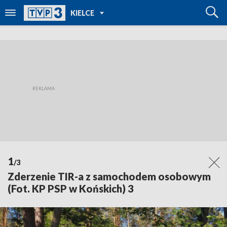
POWRÓT DO
KIELCE
TVP REGIONY
1
/3
Zderzenie TIR-a z samochodem osobowym
(Fot. KP PSP w Końskich) 3