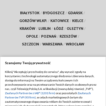
BIAŁYSTOK
/
BYDGOSZCZ
/
GDAŃSK
/
GORZÓW WLKP.
/
KATOWICE
/
KIELCE
/
KRAKÓW
/
LUBLIN
/
ŁÓDŹ
/
OLSZTYN
/
OPOLE
/
POZNAŃ
/
RZESZÓW
/
SZCZECIN
/
WARSZAWA
/
WROCŁAW
Szanujemy Twoją prywatność
Dołącz do nas:
Kliknij "Akceptuję i przechodzę do serwisu", aby wyrazić zgody na
korzystanie z technologii automatycznego śledzenia i zbierania danych,
TVP
dostęp do informacji na Twoim urządzeniu końcowym i ich
Abonament TVP
przechowywanie oraz na przetwarzanie Twoich danych osobowych przez
Regulamin TVP
nas, czyli Telewizję Polską S.A. w likwidacji (zwaną dalej również „TVP”),
Emisja w TVP
Polityka prywatności
Zaufanych Partnerów z IAB* (1201 firm)
oraz pozostałych
Zaufanych
Partnerów TVP (93 firm)
, w celach marketingowych (w tym do
Centrum informacji TVP
Moje zgody
zautomatyzowanego dopasowania reklam do Twoich zainteresowań i
mierzenia ich skuteczności) i pozostałych, które wskazujemy poniżej, a