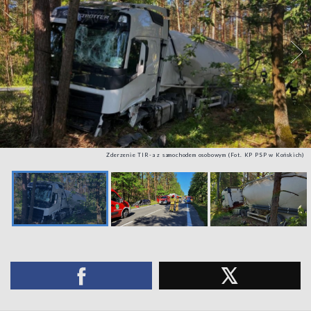
Zderzenie TIR-a z samochodem osobowym (Fot. KP PSP w Końskich)