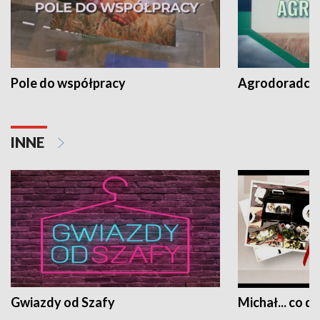
Pole do współpracy
Agrodoradcy 
INNE
Gwiazdy od Szafy
Michał... co dz