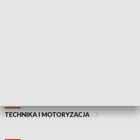
KULTURA I SZTUKA
Informator kulturalny
Drzwi do kult
TECHNIKA I MOTORYZACJA