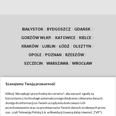
BIAŁYSTOK
/
BYDGOSZCZ
/
GDAŃSK
/
GORZÓW WLKP.
/
KATOWICE
/
KIELCE
/
KRAKÓW
/
LUBLIN
/
ŁÓDŹ
/
OLSZTYN
/
OPOLE
/
POZNAŃ
/
RZESZÓW
/
SZCZECIN
/
WARSZAWA
/
WROCŁAW
Szanujemy Twoją prywatność
Dołącz do nas:
Kliknij "Akceptuję i przechodzę do serwisu", aby wyrazić zgody na
korzystanie z technologii automatycznego śledzenia i zbierania danych,
TVP
dostęp do informacji na Twoim urządzeniu końcowym i ich
Abonament TVP
przechowywanie oraz na przetwarzanie Twoich danych osobowych przez
Regulamin TVP
nas, czyli Telewizję Polską S.A. w likwidacji (zwaną dalej również „TVP”),