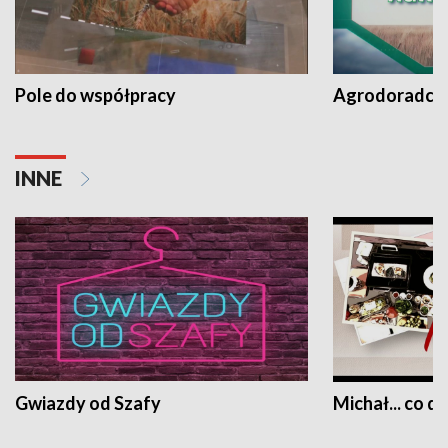
Pole do współpracy
Agrodoradcy 
INNE
Gwiazdy od Szafy
Michał... co dz