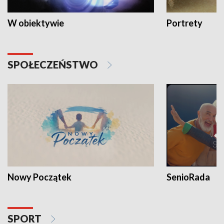
W obiektywie
Portrety
SPOŁECZEŃSTWO
Nowy Początek
SenioRada
SPORT