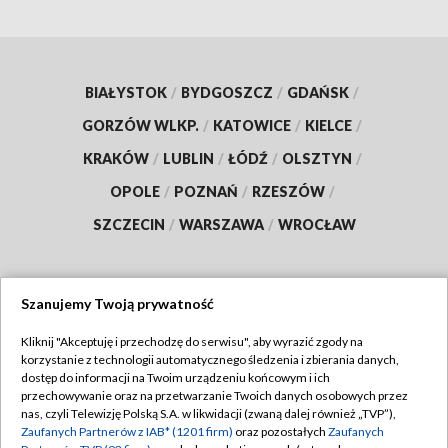
BIAŁYSTOK
/
BYDGOSZCZ
/
GDAŃSK
/
GORZÓW WLKP.
/
KATOWICE
/
KIELCE
/
KRAKÓW
/
LUBLIN
/
ŁÓDŹ
/
OLSZTYN
/
OPOLE
/
POZNAŃ
/
RZESZÓW
/
SZCZECIN
/
WARSZAWA
/
WROCŁAW
Szanujemy Twoją prywatność
Dołącz do nas:
Kliknij "Akceptuję i przechodzę do serwisu", aby wyrazić zgody na
korzystanie z technologii automatycznego śledzenia i zbierania danych,
TVP
dostęp do informacji na Twoim urządzeniu końcowym i ich
Abonament TVP
przechowywanie oraz na przetwarzanie Twoich danych osobowych przez
Regulamin TVP
nas, czyli Telewizję Polską S.A. w likwidacji (zwaną dalej również „TVP”),
Emisja w TVP
Zaufanych Partnerów z IAB* (1201 firm)
oraz pozostałych
Zaufanych
Polityka prywatności