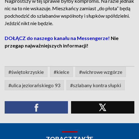
Najprostszy w tej sprawie byłby kompromis. Na razie jednak
nic na to nie wskazuje. Mieszkańcy zamiast „do płota” będą
podchodzić do szlabanów wspólnoty i słupków spółdzielni.
Jeździć nikt nie będzie.
DOŁĄCZ do naszego kanału na Messengerze!
Nie
przegap najważniejszych informacji!
#świętokrzyskie
#kielce
#wichrowe wzgórze
#ulica jeziorańskiego 93
#szlabany kontra słupki