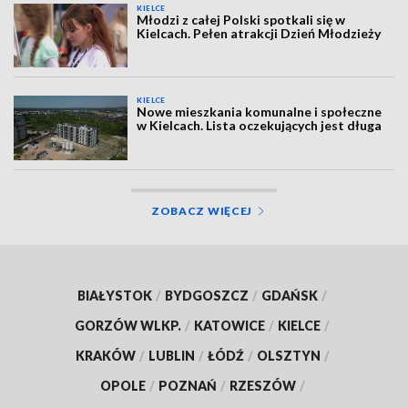
KIELCE
Młodzi z całej Polski spotkali się w
Kielcach. Pełen atrakcji Dzień Młodzieży
KIELCE
Nowe mieszkania komunalne i społeczne
w Kielcach. Lista oczekujących jest długa
ZOBACZ WIĘCEJ
BIAŁYSTOK
/
BYDGOSZCZ
/
GDAŃSK
/
GORZÓW WLKP.
/
KATOWICE
/
KIELCE
/
KRAKÓW
/
LUBLIN
/
ŁÓDŹ
/
OLSZTYN
/
OPOLE
/
POZNAŃ
/
RZESZÓW
/