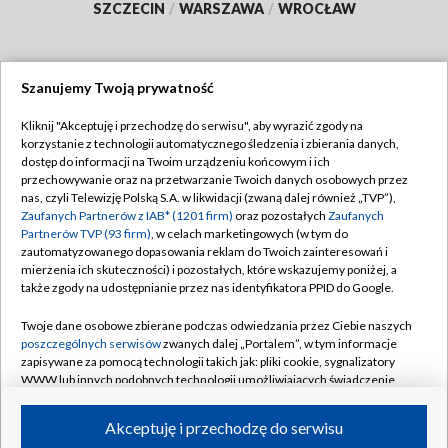
SZCZECIN
/
WARSZAWA
/
WROCŁAW
Szanujemy Twoją prywatność
Dołącz do nas:
Kliknij "Akceptuję i przechodzę do serwisu", aby wyrazić zgody na
korzystanie z technologii automatycznego śledzenia i zbierania danych,
TVP
dostęp do informacji na Twoim urządzeniu końcowym i ich
Abonament TVP
przechowywanie oraz na przetwarzanie Twoich danych osobowych przez
Regulamin TVP
nas, czyli Telewizję Polską S.A. w likwidacji (zwaną dalej również „TVP”),
Emisja w TVP
Polityka prywatności
Zaufanych Partnerów z IAB* (1201 firm)
oraz pozostałych
Zaufanych
Partnerów TVP (93 firm)
, w celach marketingowych (w tym do
Centrum informacji TVP
Moje zgody
zautomatyzowanego dopasowania reklam do Twoich zainteresowań i
mierzenia ich skuteczności) i pozostałych, które wskazujemy poniżej, a
Naziemna Telewizja Cyfrowa
Pomoc
także zgody na udostępnianie przez nas identyfikatora PPID do Google.
Sklep TVP
Biuro reklamy
Twoje dane osobowe zbierane podczas odwiedzania przez Ciebie naszych
Rada Programowa
Kontakt
poszczególnych serwisów
zwanych dalej „Portalem”, w tym informacje
zapisywane za pomocą technologii takich jak: pliki cookie, sygnalizatory
System NOS
WWW lub innych podobnych technologii umożliwiających świadczenie
dopasowanych i bezpiecznych usług, personalizację treści oraz reklam,
Informacje o nadawcy
Kanały
udostępnianie funkcji mediów społecznościowych oraz analizowanie
Akceptuję i przechodzę do serwisu
ruchu w Internecie.
Program dla prasy