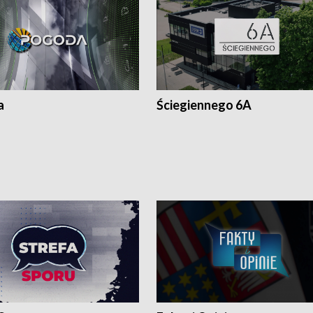
a
Ściegiennego 6A