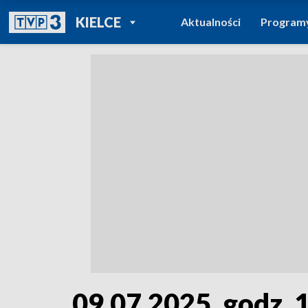
POWRÓT DO
KIELCE
Aktualności
Program
TVP REGIONY
09.07.2025, godz. 