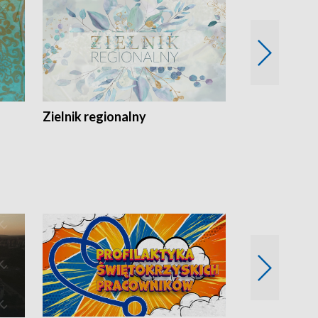
Zielnik regionalny
EkoLogiczni