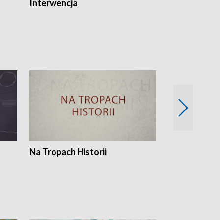
Interwencja
Fakty i Opin
Na Tropach Historii
Szept ziemi