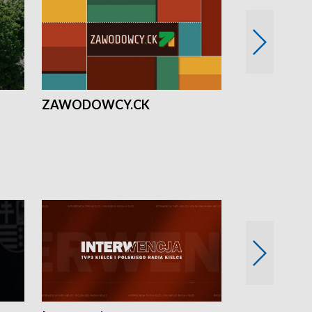
ZAWODOWCY.CK
Solidarni z U