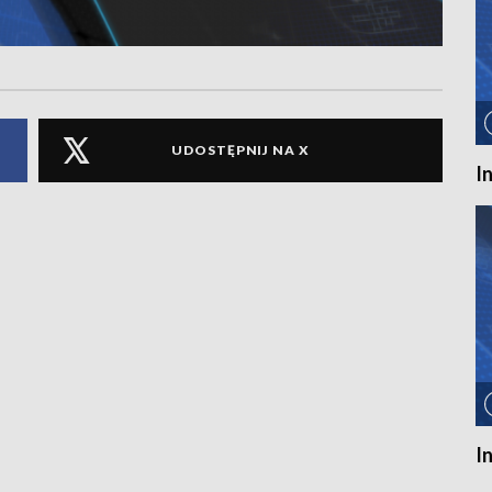
UDOSTĘPNIJ NA X
I
I