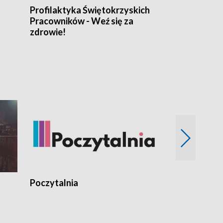
Profilaktyka Świętokrzyskich
Misja: Pacjen
Pracowników - Weź się za
zdrowie!
Poczytalnia
Koncerty TV