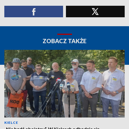
ZOBACZ TAKŻE
KIELCE
„Nie bądź obojętny”. W Kielcach odbędzie się