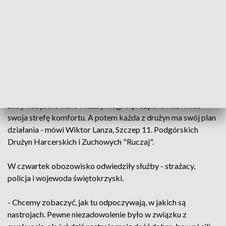
było w porządku - powiedział Jan Osiejuk, Szczep 11.
Podgórskich Drużyn Harcerskich i Zuchowych "Ruczaj".
Po tym, jak pogoda się ustabilizowała, harcerze wrócili do
obozu, który zaczęli ponownie budować.
- Teraz musimy przede wszystkim skończyć nasze prace
pionierskie. Musimy dokończyć wszystko w namiotach tak,
żeby wszystko stało i każdy mógł się rozpakować i mieć
swoja strefę komfortu. A potem każda z drużyn ma swój plan
działania - mówi Wiktor Lanza, Szczep 11. Podgórskich
Drużyn Harcerskich i Zuchowych "Ruczaj".
W czwartek obozowisko odwiedziły służby - strażacy,
policja i wojewoda świętokrzyski.
- Chcemy zobaczyć, jak tu odpoczywają, w jakich są
nastrojach. Pewne niezadowolenie było w związku z