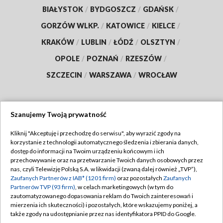
BIAŁYSTOK
/
BYDGOSZCZ
/
GDAŃSK
/
GORZÓW WLKP.
/
KATOWICE
/
KIELCE
/
KRAKÓW
/
LUBLIN
/
ŁÓDŹ
/
OLSZTYN
/
OPOLE
/
POZNAŃ
/
RZESZÓW
/
SZCZECIN
/
WARSZAWA
/
WROCŁAW
Szanujemy Twoją prywatność
Dołącz do nas:
Kliknij "Akceptuję i przechodzę do serwisu", aby wyrazić zgody na
korzystanie z technologii automatycznego śledzenia i zbierania danych,
TVP
dostęp do informacji na Twoim urządzeniu końcowym i ich
Abonament TVP
przechowywanie oraz na przetwarzanie Twoich danych osobowych przez
Regulamin TVP
nas, czyli Telewizję Polską S.A. w likwidacji (zwaną dalej również „TVP”),
Emisja w TVP
Polityka prywatności
Zaufanych Partnerów z IAB* (1201 firm)
oraz pozostałych
Zaufanych
Partnerów TVP (93 firm)
, w celach marketingowych (w tym do
Centrum informacji TVP
Moje zgody
zautomatyzowanego dopasowania reklam do Twoich zainteresowań i
mierzenia ich skuteczności) i pozostałych, które wskazujemy poniżej, a
Naziemna Telewizja Cyfrowa
Pomoc
także zgody na udostępnianie przez nas identyfikatora PPID do Google.