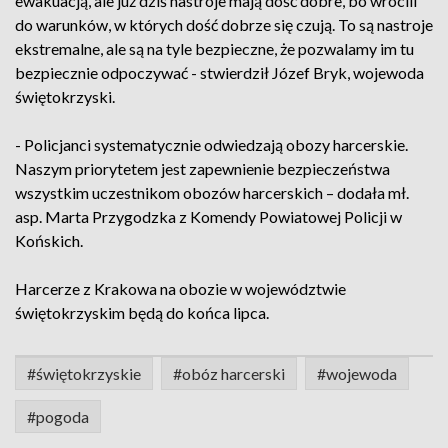
ewakuacją, ale już dziś nastroje mają dość dobre, bo wrócili
do warunków, w których dość dobrze się czują. To są nastroje
ekstremalne, ale są na tyle bezpieczne, że pozwalamy im tu
bezpiecznie odpoczywać - stwierdził Józef Bryk, wojewoda
świętokrzyski.
- Policjanci systematycznie odwiedzają obozy harcerskie.
Naszym priorytetem jest zapewnienie bezpieczeństwa
wszystkim uczestnikom obozów harcerskich – dodała mł.
asp. Marta Przygodzka z Komendy Powiatowej Policji w
Końskich.
Harcerze z Krakowa na obozie w województwie
świętokrzyskim będą do końca lipca.
#świętokrzyskie
#obóz harcerski
#wojewoda
#pogoda