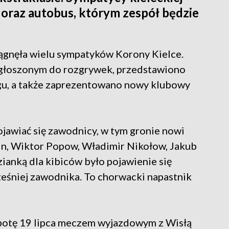
e oraz autobus, którym zespół będzie
iągnęła wielu sympatyków Korony Kielce.
zgłoszonym do rozgrywek, przedstawiono
u, a także zaprezentowano nowy klubowy
ojawiać się zawodnicy, w tym gronie nowi
in, Wiktor Popow, Władimir Nikołow, Jakub
ianką dla kibiców było pojawienie się
eśniej zawodnika. To chorwacki napastnik
botę 19 lipca meczem wyjazdowym z Wisłą