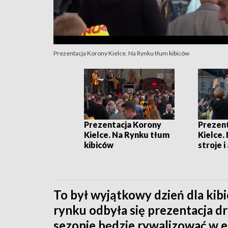
Prezentacja Korony Kielce. Na Rynku tłum kibiców
Prezentacja Korony
Prezen
Kielce. Na Rynku tłum
Kielce.
kibiców
stroje 
To był wyjątkowy dzień dla kib
rynku odbyła się prezentacja 
sezonie będzie rywalizować w e