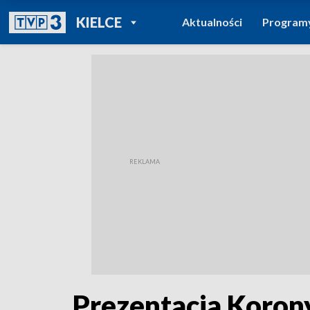
POWRÓT DO
KIELCE
Aktualności
Program
TVP REGIONY
Prezentacja Korony 