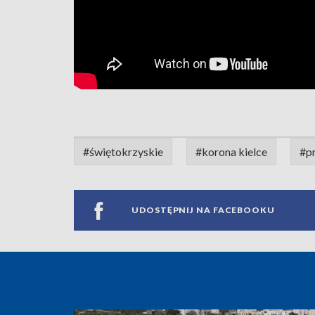
#świętokrzyskie
#korona kielce
#p
UDOSTĘPNIJ NA FACEBOOKU