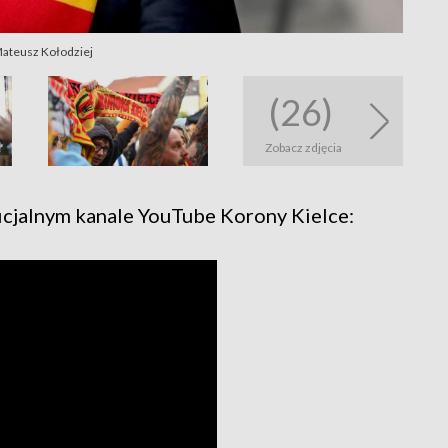
 Mateusz Kołodziej
(26)
Zobacz zdjęcia
ficjalnym kanale YouTube Korony Kielce: