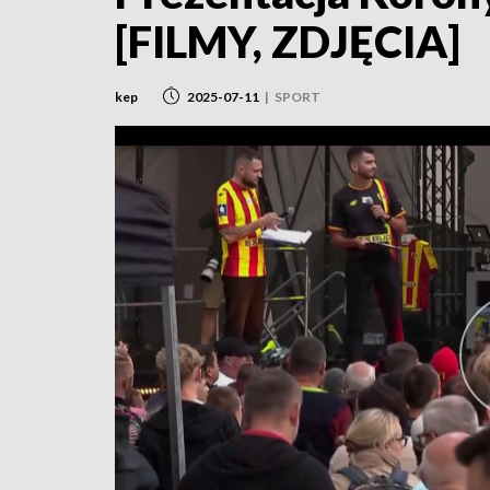
[FILMY, ZDJĘCIA]
kep
2025-07-11
|
SPORT