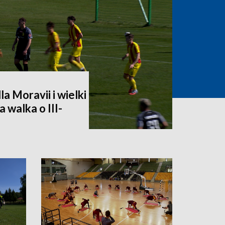
a Moravii i wielki
 walka o III-