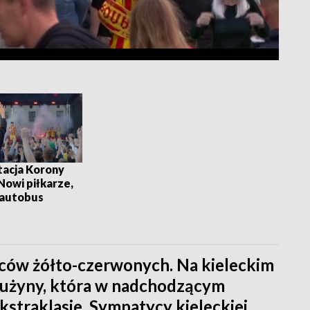
tacja Korony
 Nowi piłkarze,
i autobus
iców żółto-czerwonych. Na kieleckim
drużyny, która w nadchodzącym
kstraklasie. Sympatycy kieleckiej