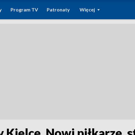
y
Program TV
Patronaty
Więcej
Kielce. Nowi piłkarze, s