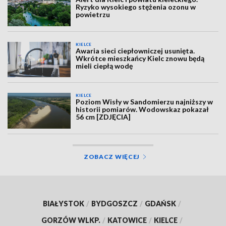
Ryzyko wysokiego stężenia ozonu w
powietrzu
KIELCE
Awaria sieci ciepłowniczej usunięta.
Wkrótce mieszkańcy Kielc znowu będą
mieli ciepłą wodę
KIELCE
Poziom Wisły w Sandomierzu najniższy w
historii pomiarów. Wodowskaz pokazał
56 cm [ZDJĘCIA]
ZOBACZ WIĘCEJ
BIAŁYSTOK
/
BYDGOSZCZ
/
GDAŃSK
/
GORZÓW WLKP.
/
KATOWICE
/
KIELCE
/