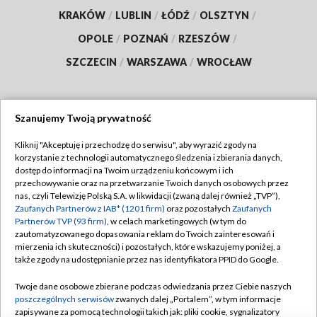
KRAKÓW
/
LUBLIN
/
ŁÓDŹ
/
OLSZTYN
/
OPOLE
/
POZNAŃ
/
RZESZÓW
/
SZCZECIN
/
WARSZAWA
/
WROCŁAW
Szanujemy Twoją prywatność
Dołącz do nas:
Kliknij "Akceptuję i przechodzę do serwisu", aby wyrazić zgody na
korzystanie z technologii automatycznego śledzenia i zbierania danych,
TVP
dostęp do informacji na Twoim urządzeniu końcowym i ich
Abonament TVP
przechowywanie oraz na przetwarzanie Twoich danych osobowych przez
Regulamin TVP
nas, czyli Telewizję Polską S.A. w likwidacji (zwaną dalej również „TVP”),
Emisja w TVP
Polityka prywatności
Zaufanych Partnerów z IAB* (1201 firm)
oraz pozostałych
Zaufanych
Partnerów TVP (93 firm)
, w celach marketingowych (w tym do
Centrum informacji TVP
Moje zgody
zautomatyzowanego dopasowania reklam do Twoich zainteresowań i
mierzenia ich skuteczności) i pozostałych, które wskazujemy poniżej, a
Naziemna Telewizja Cyfrowa
Pomoc
także zgody na udostępnianie przez nas identyfikatora PPID do Google.
Sklep TVP
Biuro reklamy
Twoje dane osobowe zbierane podczas odwiedzania przez Ciebie naszych
Rada Programowa
Kontakt
poszczególnych serwisów
zwanych dalej „Portalem”, w tym informacje
zapisywane za pomocą technologii takich jak: pliki cookie, sygnalizatory