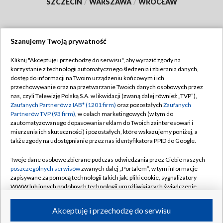
SZCZECIN
/
WARSZAWA
/
WROCŁAW
Szanujemy Twoją prywatność
Dołącz do nas:
Kliknij "Akceptuję i przechodzę do serwisu", aby wyrazić zgody na
korzystanie z technologii automatycznego śledzenia i zbierania danych,
TVP
dostęp do informacji na Twoim urządzeniu końcowym i ich
Abonament TVP
przechowywanie oraz na przetwarzanie Twoich danych osobowych przez
Regulamin TVP
nas, czyli Telewizję Polską S.A. w likwidacji (zwaną dalej również „TVP”),
Emisja w TVP
Zaufanych Partnerów z IAB* (1201 firm)
oraz pozostałych
Zaufanych
Polityka prywatności
Partnerów TVP (93 firm)
, w celach marketingowych (w tym do
Centrum informacji TVP
Moje zgody
zautomatyzowanego dopasowania reklam do Twoich zainteresowań i
mierzenia ich skuteczności) i pozostałych, które wskazujemy poniżej, a
Naziemna Telewizja Cyfrowa
Pomoc
także zgody na udostępnianie przez nas identyfikatora PPID do Google.
Sklep TVP
Biuro reklamy
Twoje dane osobowe zbierane podczas odwiedzania przez Ciebie naszych
Rada Programowa
poszczególnych serwisów
zwanych dalej „Portalem”, w tym informacje
Kontakt
zapisywane za pomocą technologii takich jak: pliki cookie, sygnalizatory
System NOS
WWW lub innych podobnych technologii umożliwiających świadczenie
dopasowanych i bezpiecznych usług, personalizację treści oraz reklam,
Informacje o nadawcy
Kanały
udostępnianie funkcji mediów społecznościowych oraz analizowanie
Akceptuję i przechodzę do serwisu
ruchu w Internecie.
Program dla prasy