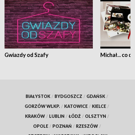
Gwiazdy od Szafy
Michał... co dz
BIAŁYSTOK
/
BYDGOSZCZ
/
GDAŃSK
/
GORZÓW WLKP.
/
KATOWICE
/
KIELCE
/
KRAKÓW
/
LUBLIN
/
ŁÓDŹ
/
OLSZTYN
/
OPOLE
/
POZNAŃ
/
RZESZÓW
/