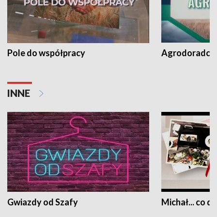
Pole do współpracy
Agrodoradcy 
INNE
Gwiazdy od Szafy
Michał... co dz