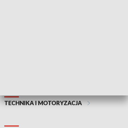
KULTURA I SZTUKA
Informator kulturalny
Drzwi do kult
TECHNIKA I MOTORYZACJA