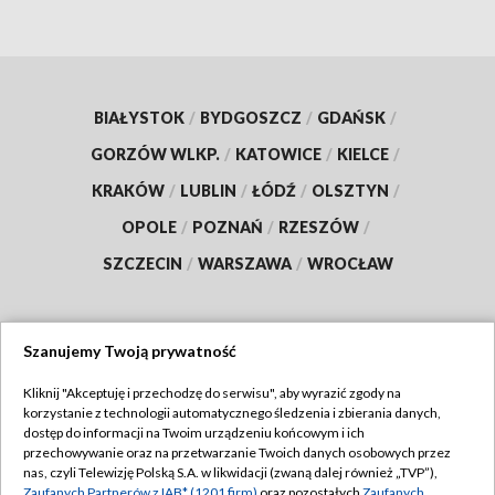
BIAŁYSTOK
/
BYDGOSZCZ
/
GDAŃSK
/
GORZÓW WLKP.
/
KATOWICE
/
KIELCE
/
KRAKÓW
/
LUBLIN
/
ŁÓDŹ
/
OLSZTYN
/
OPOLE
/
POZNAŃ
/
RZESZÓW
/
SZCZECIN
/
WARSZAWA
/
WROCŁAW
Szanujemy Twoją prywatność
Dołącz do nas:
Kliknij "Akceptuję i przechodzę do serwisu", aby wyrazić zgody na
korzystanie z technologii automatycznego śledzenia i zbierania danych,
TVP
dostęp do informacji na Twoim urządzeniu końcowym i ich
Abonament TVP
przechowywanie oraz na przetwarzanie Twoich danych osobowych przez
Regulamin TVP
nas, czyli Telewizję Polską S.A. w likwidacji (zwaną dalej również „TVP”),
Emisja w TVP
Zaufanych Partnerów z IAB* (1201 firm)
oraz pozostałych
Zaufanych
Polityka prywatności